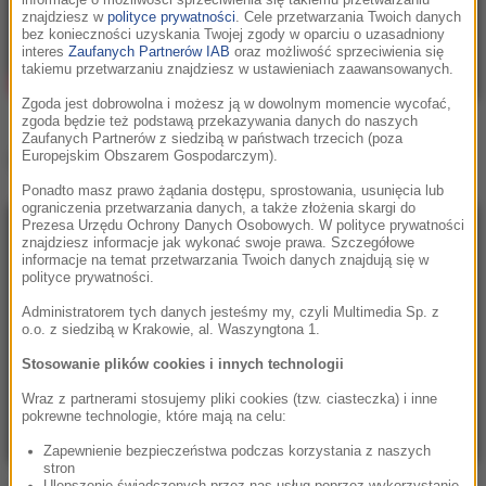
znajdziesz w
polityce prywatności
. Cele przetwarzania Twoich danych
bez konieczności uzyskania Twojej zgody w oparciu o uzasadniony
interes
Zaufanych Partnerów IAB
oraz możliwość sprzeciwienia się
takiemu przetwarzaniu znajdziesz w ustawieniach zaawansowanych.
Zgoda jest dobrowolna i możesz ją w dowolnym momencie wycofać,
zgoda będzie też podstawą przekazywania danych do naszych
Zaufanych Partnerów z siedzibą w państwach trzecich (poza
Inne teledyski
Europejskim Obszarem Gospodarczym).
Ponadto masz prawo żądania dostępu, sprostowania, usunięcia lub
ograniczenia przetwarzania danych, a także złożenia skargi do
Prezesa Urzędu Ochrony Danych Osobowych. W polityce prywatności
znajdziesz informacje jak wykonać swoje prawa. Szczegółowe
informacje na temat przetwarzania Twoich danych znajdują się w
polityce prywatności.
Administratorem tych danych jesteśmy my, czyli Multimedia Sp. z
o.o. z siedzibą w Krakowie, al. Waszyngtona 1.
Stosowanie plików cookies i innych technologii
Wraz z partnerami stosujemy pliki cookies (tzw. ciasteczka) i inne
pokrewne technologie, które mają na celu:
Zapewnienie bezpieczeństwa podczas korzystania z naszych
stron
Ulepszenie świadczonych przez nas usług poprzez wykorzystanie