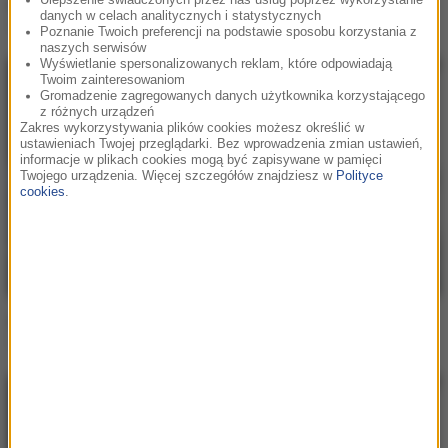
Avril Lavigne
danych w celach analitycznych i statystycznych
Here's To Never Growing Up
Poznanie Twoich preferencji na podstawie sposobu korzystania z
naszych serwisów
Wyświetlanie spersonalizowanych reklam, które odpowiadają
Twoim zainteresowaniom
Gromadzenie zagregowanych danych użytkownika korzystającego
z różnych urządzeń
Zakres wykorzystywania plików cookies możesz określić w
ustawieniach Twojej przeglądarki. Bez wprowadzenia zmian ustawień,
informacje w plikach cookies mogą być zapisywane w pamięci
Twojego urządzenia. Więcej szczegółów znajdziesz w
Polityce
cookies
.
Avril Lavigne
I'm with You