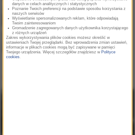
danych w celach analitycznych i statystycznych
Poznanie Twoich preferencji na podstawie sposobu korzystania z
Praca w Niemczech jako kierowca
naszych serwisów
zawodowy - poznaj jej największe zalety
Wyświetlanie spersonalizowanych reklam, które odpowiadają
Twoim zainteresowaniom
Gromadzenie zagregowanych danych użytkownika korzystającego
z różnych urządzeń
Zakres wykorzystywania plików cookies możesz określić w
Dlaczego warto budować środowisko
ustawieniach Twojej przeglądarki. Bez wprowadzenia zmian ustawień,
pracy w ekosystemie Apple?
informacje w plikach cookies mogą być zapisywane w pamięci
Twojego urządzenia. Więcej szczegółów znajdziesz w
Polityce
cookies
.
Popularne informacje
Postępująca utrata biologicznej rezerwy
skóry wpływająca na jej jakość i
sprężystość
Jak skompletować wyprawkę szkolną bez
niepotrzebnych wydatków?