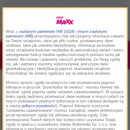
Wraz z
zaufanymi partnerami IAB (1019)
i
innymi zaufanymi
partnerami (489)
przechowujemy i/lub odczytujemy informacje zawarte
na Twoim urządzeniu, takie jak pliki cookie, przetwarzamy dane
osobowe, takie jak unikalne identyfikatory, informacje przesyłane
przez urządzenia końcowe niezbędne do personalizacji reklam i treści,
1/1
Podwójne bilety na Silesia Memoriał Kamili
udostępnienie funkcji mediów społecznościowych pomiaru ruchu jak
Skolimowskiej 2026 - 23.08.2026
również dla rozwoju i poprawny naszych produktów. Za Twoją zgodą
my, jak i partnerzy możemy wykorzystywać precyzyjne dane
geolokalizacyjne i identyfikację poprzez skanowanie urządzeń.
Przechodząc do serwisu zgadzasz się na wskazane działania.
Adele 30
, tag:
Możesz wyrazić zgodę na powyższe cele przetwarzania poprzez
kliknięcie w przycisk "przechodzę do serwisu", możesz również nie
wyrażać zgody poprzez wybór ustawień zaawansowanych. W sytuacji
braku zgody będziemy przetwarzać dane osobowe w innych celach na
innych podstawach prawnych (informacje w tym zakresie dostępne są
w naszej
polityce prywatności
). Poprzez kliknięcie w przycisk
"ustawienia zaawansowane" możesz zarządzać swoimi preferencjami
przed wyrażeniem zgody lub odmową udzielenia zgody. Cele
przetwarzania Twoich danych bez konieczności uzyskania Twojej
zgody w oparciu o uzasadniony interes Multimedia Sp. z o.o. oraz
informacje o możliwości sprzeciwienia się takiemu przetwarzaniu