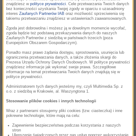
znajdziesz w
polityce prywatności
. Cele przetwarzania Twoich danych
Nowy singiel Adele!
bez konieczności uzyskania Twojej zgody w oparciu o uzasadniony
interes
Zaufanych Partnerów IAB
oraz możliwość sprzeciwienia się
Artystka udostępniała
takiemu przetwarzaniu znajdziesz w ustawieniach zaawansowanych.
fanom fragment piosenki
Zgoda jest dobrowolna i możesz ją w dowolnym momencie wycofać,
"Easy on me". Musicie
zgoda będzie też podstawą przekazywania danych do naszych
tego posłuchać!
Zaufanych Partnerów z siedzibą w państwach trzecich (poza
Europejskim Obszarem Gospodarczym).
Ponadto masz prawo żądania dostępu, sprostowania, usunięcia lub
Ostatnio dodane
ograniczenia przetwarzania danych, a także złożenia skargi do
Prezesa Urzędu Ochrony Danych Osobowych. W polityce prywatności
znajdziesz informacje jak wykonać swoje prawa. Szczegółowe
Jak skompletować wyprawkę szkolną bez
informacje na temat przetwarzania Twoich danych znajdują się w
niepotrzebnych wydatków?
polityce prywatności.
Administratorem tych danych jesteśmy my, czyli Multimedia Sp. z
o.o. z siedzibą w Krakowie, al. Waszyngtona 1.
Postępująca utrata biologicznej rezerwy
skóry wpływająca na jej jakość i
Stosowanie plików cookies i innych technologii
sprężystość
Wraz z partnerami stosujemy pliki cookies (tzw. ciasteczka) i inne
pokrewne technologie, które mają na celu:
Najem okazjonalny 2026 – bezpieczna
inwestycja dla tych, którzy myślą o
Zapewnienie bezpieczeństwa podczas korzystania z naszych
stron
przyszłości
Ulepszenie świadczonych przez nas usług poprzez wykorzystanie