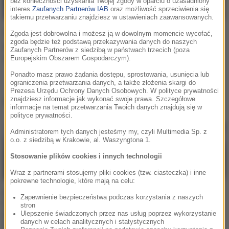
bez konieczności uzyskania Twojej zgody w oparciu o uzasadniony
interes
Zaufanych Partnerów IAB
oraz możliwość sprzeciwienia się
takiemu przetwarzaniu znajdziesz w ustawieniach zaawansowanych.
Ta ocena od Maseraka
On też ma wystąpić w
Zgoda jest dobrowolna i możesz ją w dowolnym momencie wycofać,
zgoda będzie też podstawą przekazywania danych do naszych
oburzyła widzów. Juror
„Tańcu z gwiazdami”.
Zaufanych Partnerów z siedzibą w państwach trzecich (poza
zabrał głos
Kolejna niespodzianka
Europejskim Obszarem Gospodarczym).
Ponadto masz prawo żądania dostępu, sprostowania, usunięcia lub
ograniczenia przetwarzania danych, a także złożenia skargi do
Prezesa Urzędu Ochrony Danych Osobowych. W polityce prywatności
znajdziesz informacje jak wykonać swoje prawa. Szczegółowe
Gamou Fall
w
RMF Extra
informacje na temat przetwarzania Twoich danych znajdują się w
polityce prywatności.
Administratorem tych danych jesteśmy my, czyli Multimedia Sp. z
o.o. z siedzibą w Krakowie, al. Waszyngtona 1.
Stosowanie plików cookies i innych technologii
Wraz z partnerami stosujemy pliki cookies (tzw. ciasteczka) i inne
pokrewne technologie, które mają na celu:
RMF Extra: Był
RMF Extra: TVP
Zapewnienie bezpieczeństwa podczas korzystania z naszych
faworyzowany przez
potwierdza doniesienia
stron
jurorki „Tańca z
ws. zwycięzcy „Tańca z
Ulepszenie świadczonych przez nas usług poprzez wykorzystanie
danych w celach analitycznych i statystycznych
gwiazdami”? Wymowna
gwiazdami”. A jednak