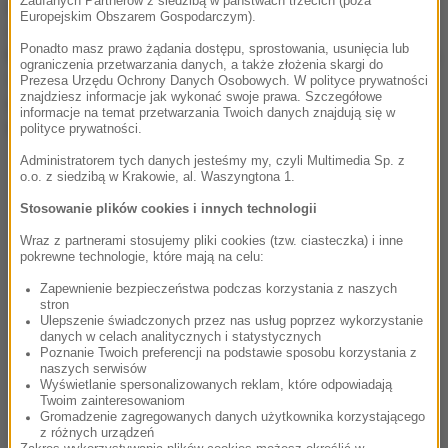
Zaufanych Partnerów z siedzibą w państwach trzecich (poza
który ma częściej pojawiać się na ekranach. A kim są
Europejskim Obszarem Gospodarczym).
uczestnicy? Tym razem o miłość zawalczą:
Dorota,
Ponadto masz prawo żądania dostępu, sprostowania, usunięcia lub
Maciej „Matt”, Wojciech oraz Maciek.
Pierwszy odcinek
ograniczenia przetwarzania danych, a także złożenia skargi do
widzowie TVP1 będą mogli zobaczyć
w niedzielę: 4
Prezesa Urzędu Ochrony Danych Osobowych. W polityce prywatności
znajdziesz informacje jak wykonać swoje prawa. Szczegółowe
stycznia o godz. 21:25. Powtórki, a także dodatkowe
informacje na temat przetwarzania Twoich danych znajdują się w
materiały trafią na portal VOD.
polityce prywatności.
Administratorem tych danych jesteśmy my, czyli Multimedia Sp. z
o.o. z siedzibą w Krakowie, al. Waszyngtona 1.
Stosowanie plików cookies i innych technologii
Wraz z partnerami stosujemy pliki cookies (tzw. ciasteczka) i inne
pokrewne technologie, które mają na celu:
Zapewnienie bezpieczeństwa podczas korzystania z naszych
stron
Ulepszenie świadczonych przez nas usług poprzez wykorzystanie
danych w celach analitycznych i statystycznych
Poznanie Twoich preferencji na podstawie sposobu korzystania z
naszych serwisów
Wyświetlanie spersonalizowanych reklam, które odpowiadają
Twoim zainteresowaniom
Wyswietl ten post na Instagramie.
Gromadzenie zagregowanych danych użytkownika korzystającego
z różnych urządzeń