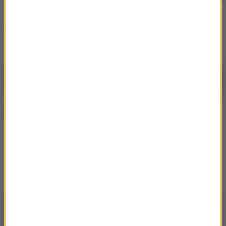
Nowe połączenia z
Najdłuższy lot świata: 19
Polski. Konkurencja dla
godzin w powietrzu bez
Wizz Air?
przesiadek!
Zaskakujące odkrycie
Planujesz podróż
dotyczące toalet w
samolotem? Tego lepiej
samolotach. Naukowcy
nie bierz do bagażu
alarmują
podręcznego