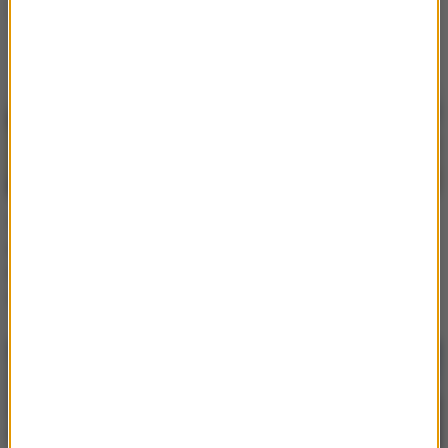
Ślub od pierwszego wejrzenia
Zdjęcia
Tak jedzą Polacy w
Tej popularnej zabawki
chmurach – poznaj
nie wolno przewozić w
najpopularniejsze
samolocie. Jest
zamówienia na pokładzie
zabroniona