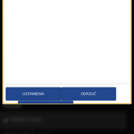
Wideo
Nadawca
Radia internetowe
Polecamy
RMFon.pl
Świat Kobiety
Muzyka
Playlista
Hity
Nowości
Artyści
Hop Bęc
USTAWIENIA
ODRZUĆ
Kontakt
PRZEJDŹ DO SERWISU
Wybierz miasto