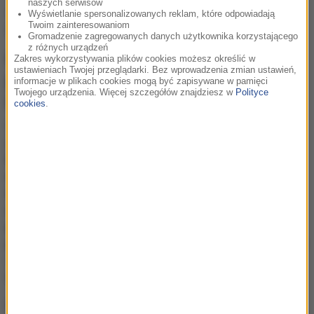
naszych serwisów
– mówiła Chaney, dzieląc się swoją historią w mediach
Wyświetlanie spersonalizowanych reklam, które odpowiadają
Twoim zainteresowaniom
społecznościowych.
Gromadzenie zagregowanych danych użytkownika korzystającego
z różnych urządzeń
Chaney uważa, że szczupli
Zakres wykorzystywania plików cookies możesz określić w
ustawieniach Twojej przeglądarki. Bez wprowadzenia zmian ustawień,
powinni płacić za dodatkowe
informacje w plikach cookies mogą być zapisywane w pamięci
Twojego urządzenia. Więcej szczegółów znajdziesz w
Polityce
miejsca dla otyłych
cookies
.
Chaney nie tylko opowiada o swoich osobistych
przeżyciach, ale i aktywnie promuje ideę,
by linie
lotnicze oferowały bezpłatne dodatkowe miejsca dla
otyłych pasażerów, którzy nie mieszczą się w
standardowym fotelu
. Według niej jest to kwestia
podstawowych praw człowieka, a
dodatkowe koszty
powinny być pokrywane przez szczuplejszych
pasażerów
. Ta propozycja wzbudza wiele kontrowersji
i dyskusji na temat równości oraz odpowiedzialności
linii lotniczych wobec wszystkich pasażerów.
Influencerka wcześniej zwracała uwagę na problemy