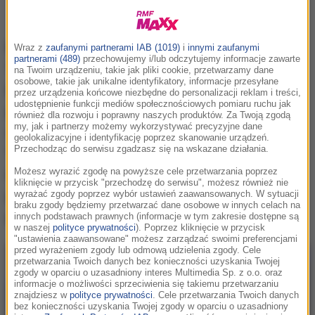
Na międzynarodowym lotnisku Seattle-
Wraz z
zaufanymi partnerami IAB (1019)
i
innymi zaufanymi
partnerami (489)
przechowujemy i/lub odczytujemy informacje zawarte
Tacoma miało dojść do nieprzyjemnego
na Twoim urządzeniu, takie jak pliki cookie, przetwarzamy dane
osobowe, takie jak unikalne identyfikatory, informacje przesyłane
incydentu z udziałem znanej influencerki
przez urządzenia końcowe niezbędne do personalizacji reklam i treści,
udostępnienie funkcji mediów społecznościowych pomiaru ruchu jak
plus-size, Jae'lynn Chaney. 27-latka, która
również dla rozwoju i poprawny naszych produktów. Za Twoją zgodą
my, jak i partnerzy możemy wykorzystywać precyzyjne dane
zdobyła popularność, dzieląc się na
geolokalizacyjne i identyfikację poprzez skanowanie urządzeń.
Przechodząc do serwisu zgadzasz się na wskazane działania.
TikToku swoimi podróżniczymi
doświadczeniami, twierdzi, że została
Możesz wyrazić zgodę na powyższe cele przetwarzania poprzez
kliknięcie w przycisk "przechodzę do serwisu", możesz również nie
potraktowana w sposób dyskryminujący
wyrażać zgody poprzez wybór ustawień zaawansowanych. W sytuacji
braku zgody będziemy przetwarzać dane osobowe w innych celach na
przez jednego z pracowników lotniska.
innych podstawach prawnych (informacje w tym zakresie dostępne są
w naszej
polityce prywatności
). Poprzez kliknięcie w przycisk
"ustawienia zaawansowane" możesz zarządzać swoimi preferencjami
przed wyrażeniem zgody lub odmową udzielenia zgody. Cele
przetwarzania Twoich danych bez konieczności uzyskania Twojej
zgody w oparciu o uzasadniony interes Multimedia Sp. z o.o. oraz
informacje o możliwości sprzeciwienia się takiemu przetwarzaniu
znajdziesz w
polityce prywatności
. Cele przetwarzania Twoich danych
bez konieczności uzyskania Twojej zgody w oparciu o uzasadniony