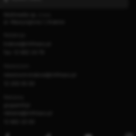
PRZEJDŹ DO SERWISU
Multimedia sp. z o.o.
al. Waszyngtona 1, Kraków
Redakcja:
krakow@rmfmaxx.pl
fax: 12 662 24 76
Newsroom:
newsroom.krakow@rmfmaxx.pl
12 200 05 00
Reklama:
gruparmf.pl
reklama@rmfmaxx.pl
12 662 20 00