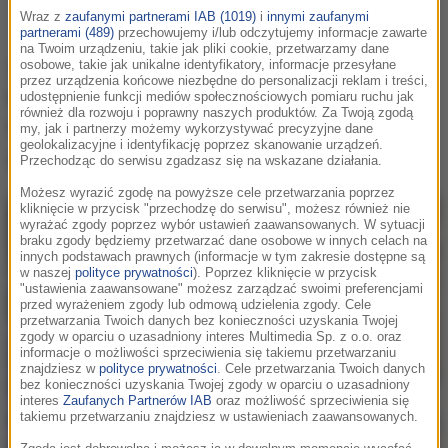
Wraz z
zaufanymi partnerami IAB (1019)
i
innymi zaufanymi
partnerami (489)
przechowujemy i/lub odczytujemy informacje zawarte
na Twoim urządzeniu, takie jak pliki cookie, przetwarzamy dane
Za nami 18. edycja „Tańca z gwiazdami”.
osobowe, takie jak unikalne identyfikatory, informacje przesyłane
przez urządzenia końcowe niezbędne do personalizacji reklam i treści,
Kto weźmie udział w kolejnej odsłonie
udostępnienie funkcji mediów społecznościowych pomiaru ruchu jak
również dla rozwoju i poprawny naszych produktów. Za Twoją zgodą
tanecznego show?
Krzysztof Ibisz
zabrał
my, jak i partnerzy możemy wykorzystywać precyzyjne dane
geolokalizacyjne i identyfikację poprzez skanowanie urządzeń.
głos.
Przechodząc do serwisu zgadzasz się na wskazane działania.
Możesz wyrazić zgodę na powyższe cele przetwarzania poprzez
kliknięcie w przycisk "przechodzę do serwisu", możesz również nie
wyrażać zgody poprzez wybór ustawień zaawansowanych. W sytuacji
braku zgody będziemy przetwarzać dane osobowe w innych celach na
innych podstawach prawnych (informacje w tym zakresie dostępne są
w naszej
polityce prywatności
). Poprzez kliknięcie w przycisk
"ustawienia zaawansowane" możesz zarządzać swoimi preferencjami
przed wyrażeniem zgody lub odmową udzielenia zgody. Cele
przetwarzania Twoich danych bez konieczności uzyskania Twojej
zgody w oparciu o uzasadniony interes Multimedia Sp. z o.o. oraz
informacje o możliwości sprzeciwienia się takiemu przetwarzaniu
znajdziesz w
polityce prywatności
. Cele przetwarzania Twoich danych
bez konieczności uzyskania Twojej zgody w oparciu o uzasadniony
interes
Zaufanych Partnerów IAB
oraz możliwość sprzeciwienia się
takiemu przetwarzaniu znajdziesz w ustawieniach zaawansowanych.