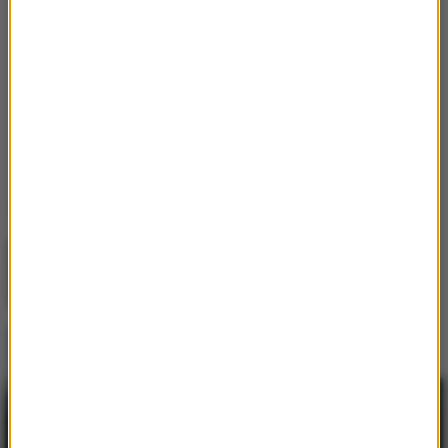
Oceń ten artykuł
2
0
Ogólna ocena
Kim są uczestnicy 19. edycji „Tańca z
gwiazdami”? Ibisz zabrał głos
to:
100%
/
100%
, uzyskana
z:
2
głosów.
Ostatnio dodane
Jak skompletować wyprawkę szkolną bez
niepotrzebnych wydatków?
Postępująca utrata biologicznej rezerwy
skóry wpływająca na jej jakość i
sprężystość
Najem okazjonalny 2026 – bezpieczna
inwestycja dla tych, którzy myślą o