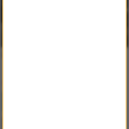
przyszłości
Praca w Niemczech jako kierowca
zawodowy - poznaj jej największe zalety
Dlaczego warto budować środowisko
pracy w ekosystemie Apple?
Popularne informacje
Postępująca utrata biologicznej rezerwy
skóry wpływająca na jej jakość i
sprężystość
Jak skompletować wyprawkę szkolną bez
niepotrzebnych wydatków?