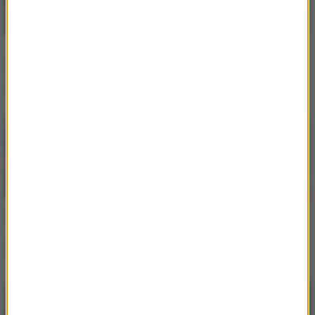
„Taniec z gwiazdami”.
Ibisz chce przejść na
Tomasz Wygoda w jury
emeryturę? Te słowa nie
w 19. edycji?
zostawiają wątpliwości
Kayah weźmie udział w
Magda Gessler zapytana
„Tańcu z gwiazdami”? Nie
o udział w „TzG”.
ma już cienia wątpliwości
Postawiła sprawę jasno