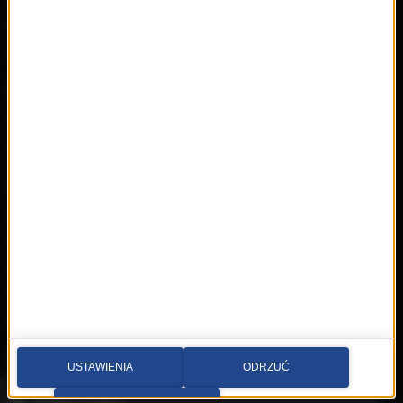
Mapa serwisu
Multimedia
Kontakt
Wideo
Nadawca
Radia internetowe
Polecamy
RMFon.pl
Świat Kobiety
Muzyka
Playlista
Hity
Nowości
Artyści
Hop Bęc
Kontakt
USTAWIENIA
ODRZUĆ
Wybierz miasto