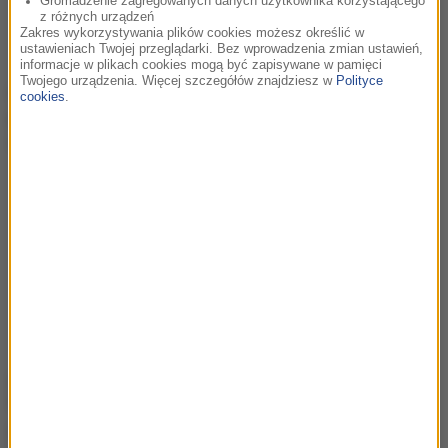
Gromadzenie zagregowanych danych użytkownika korzystającego
z różnych urządzeń
Tak, ale nie mogę powiedzieć.
Zakres wykorzystywania plików cookies możesz określić w
ustawieniach Twojej przeglądarki. Bez wprowadzenia zmian ustawień,
informacje w plikach cookies mogą być zapisywane w pamięci
Twojego urządzenia. Więcej szczegółów znajdziesz w
Polityce
Gospodarz kultowego show zapewnił jednak, że w
cookies
.
programie pojawią się
różnorodni uczestnicy
, a takie
zestawienie przyniesie dobry efekt.
Szykuje się bardzo ciekawa edycja, bardzo
dużo różnorodnych gwiazd i to da super efekt,
taka będzie synergia. Znam kilka nazwisk, ale
niestety nie mogę zdradzić, niech to zrobią moi
szefowie - to jest ich prawo.
„Taniec z gwiazdami 19” bez Hani
Żudziewicz i Jacka Jeschke
Sporo emocji wzbudza także skład tancerzy, którzy