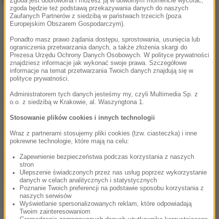
Zgoda jest dobrowolna i możesz ją w dowolnym momencie wycofać,
zgoda będzie też podstawą przekazywania danych do naszych
fot. AKPA/Wrzecion
Zaufanych Partnerów z siedzibą w państwach trzecich (poza
Europejskim Obszarem Gospodarczym).
„Taniec z gwiazdami 19”. Kto wystąpi?
Ponadto masz prawo żądania dostępu, sprostowania, usunięcia lub
ograniczenia przetwarzania danych, a także złożenia skargi do
Zakończyła się 18. edycja „Tańca z gwiazdami”, która
Prezesa Urzędu Ochrony Danych Osobowych. W polityce prywatności
przyniosła widzom ogromne emocje. Fani programu
znajdziesz informacje jak wykonać swoje prawa. Szczegółowe
informacje na temat przetwarzania Twoich danych znajdują się w
przez 10 tygodni mogli oglądać występy na bardzo
polityce prywatności.
wysokim poziomie, a także finał, który przez
Administratorem tych danych jesteśmy my, czyli Multimedia Sp. z
niespodziewanie wprowadzone zmiany na zawsze
o.o. z siedzibą w Krakowie, al. Waszyngtona 1.
zapisze się w historii programu. Choć dopiero
Stosowanie plików cookies i innych technologii
poznaliśmy zwycięzcę, którym został Gamou Fall, a
widzowie już chcieliby poznać jak najwięcej
Wraz z partnerami stosujemy pliki cookies (tzw. ciasteczka) i inne
pokrewne technologie, które mają na celu:
szczegółów dotyczących 19. edycji „TzG”. Najwięcej
emocji – jak zawsze – wzbudza
lista uczestników
. Kto
Zapewnienie bezpieczeństwa podczas korzystania z naszych
stron
tym razem zawalczy o Kryształową Kulę? Krzysztof
Ulepszenie świadczonych przez nas usług poprzez wykorzystanie
Ibisz w rozmowie z portalem Telemagazyn, został
danych w celach analitycznych i statystycznych
Poznanie Twoich preferencji na podstawie sposobu korzystania z
zapytany o to, czy już wie, kogo tym razem
naszych serwisów
zobaczymy na parkiecie.
Wyświetlanie spersonalizowanych reklam, które odpowiadają
Twoim zainteresowaniom