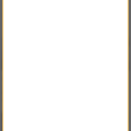
Katarzyna Cichopek
Wakacje
aktorka
Ślub od pierwszego wejrzenia
Zdjęcia
Grabowski był jurorem w
Ewa Minge wspomina
„Tańcu z gwiazdami”. Po
udział w „Tańcu z
latach zdradził, dlaczego
gwiazdami”. Wymowne
się zgodził
słowa