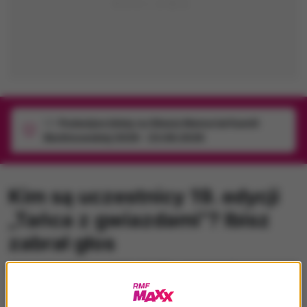
1/1
Podwójne bilety na Silesia Memoriał Kamili
Skolimowskiej 2026 - 23.08.2026
Kim są uczestnicy 19. edycji
„Tańca z gwiazdami”? Ibisz
zabrał głos
czwartek, 21 maja 2026 (11:25)
•
Anna Helit