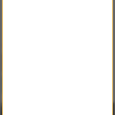
Oceń ten artykuł
2
0
Ogólna ocena
„Taniec z gwiazdami”. Tomasz Wygoda w
jury w 19. edycji?
to:
100%
/
100%
, uzyskana z:
2
głosów.
Ostatnio dodane
Jak skompletować wyprawkę szkolną bez
niepotrzebnych wydatków?
Postępująca utrata biologicznej rezerwy
skóry wpływająca na jej jakość i
sprężystość
Najem okazjonalny 2026 – bezpieczna
inwestycja dla tych, którzy myślą o
przyszłości