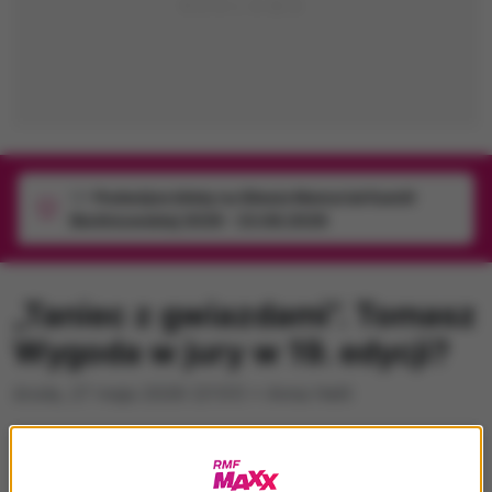
1/1
Podwójne bilety na Silesia Memoriał Kamili
Skolimowskiej 2026 - 23.08.2026
„Taniec z gwiazdami”. Tomasz
Wygoda w jury w 19. edycji?
środa, 27 maja 2026 (21:51)
•
Anna Helit