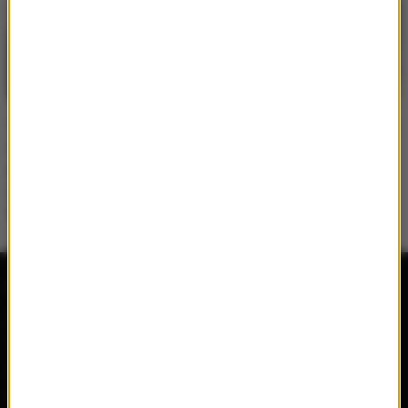
To najtrudniejszy
„Taniec z gwiazdami” bez
odcinek w „Tańcu z
Żudziewicz i Jeschke.
gwiazdami”. Gałązka
Zdradzili powód tej
wskazała: „to był
decyzji
hardcore”
Radio RMF MAXX
Wydarzenia
Aplikacja mobilna
Konkursy
Ramówka
Imprezy
Odbiór
Płyty
Radio on-line
Filmy