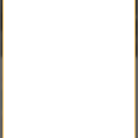
Praca w Niemczech jako kierowca
zawodowy - poznaj jej największe zalety
Dlaczego warto budować środowisko
pracy w ekosystemie Apple?
Popularne informacje
Postępująca utrata biologicznej rezerwy
skóry wpływająca na jej jakość i
sprężystość
Jak skompletować wyprawkę szkolną bez
niepotrzebnych wydatków?