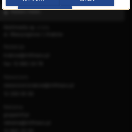
Wybierz miasto
PRZEJDŹ DO SERWISU
Multimedia sp. z o.o.
al. Waszyngtona 1, Kraków
Redakcja:
krakow@rmfmaxx.pl
fax: 12 662 24 76
Newsroom:
newsroom.krakow@rmfmaxx.pl
12 200 05 00
Reklama:
gruparmf.pl
reklama@rmfmaxx.pl
12 662 20 00