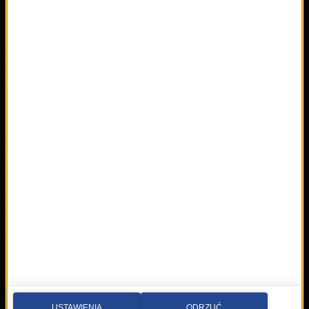
Reklama
Książki
Mapa serwisu
Multimedia
Kontakt
Wideo
Nadawca
Radia internetowe
Polecamy
RMFon.pl
Świat Kobiety
Muzyka
Playlista
Hity
Nowości
Artyści
Hop Bęc
Kontakt
USTAWIENIA
ODRZUĆ