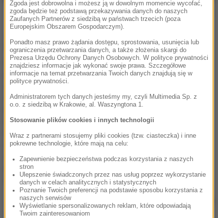
Zgoda jest dobrowolna i możesz ją w dowolnym momencie wycofać,
fot. AKPA/Piętka Mieszko
zgoda będzie też podstawą przekazywania danych do naszych
Zaufanych Partnerów z siedzibą w państwach trzecich (poza
Europejskim Obszarem Gospodarczym).
„Taniec z gwiazdami 19”. Będą zmiany
Ponadto masz prawo żądania dostępu, sprostowania, usunięcia lub
w jury?
ograniczenia przetwarzania danych, a także złożenia skargi do
Prezesa Urzędu Ochrony Danych Osobowych. W polityce prywatności
Od 14. edycji „Tańca z gwiazdami” zaszły zmiany w jury
znajdziesz informacje jak wykonać swoje prawa. Szczegółowe
programu. Andrzej Grabowski, Michał Malitowski i
informacje na temat przetwarzania Twoich danych znajdują się w
polityce prywatności.
Andrzej Piaseczny zniknęli z tanecznego show, a ich
miejsce zajęli: Rafał Maserak, Ewa Kasprzyk i
Tomasz
Administratorem tych danych jesteśmy my, czyli Multimedia Sp. z
o.o. z siedzibą w Krakowie, al. Waszyngtona 1.
Wygoda
. Niezmiennie, od pierwszego sezonu, występy
uczestników ocenia również Iwona Pavlović. Pod
Stosowanie plików cookies i innych technologii
koniec 18. edycji w mediach zaczęły pojawiać się
Wraz z partnerami stosujemy pliki cookies (tzw. ciasteczka) i inne
nieoficjalne informacje o możliwych zmianach w
pokrewne technologie, które mają na celu:
składzie jury. Ponoć produkcja zastanawia się,
czy nie
Zapewnienie bezpieczeństwa podczas korzystania z naszych
zastąpić Ewy Kasprzyk kimś innym
. Później podobne
stron
Ulepszenie świadczonych przez nas usług poprzez wykorzystanie
spekulacje pojawiały się na temat
Tomasza Wygody
.
danych w celach analitycznych i statystycznych
Poznanie Twoich preferencji na podstawie sposobu korzystania z
„Taniec z gwiazdami”.
Tomasz Wygoda
naszych serwisów
Wyświetlanie spersonalizowanych reklam, które odpowiadają
w jury w 19. edycji?
Twoim zainteresowaniom