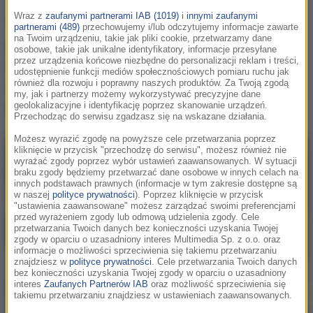
Wraz z
zaufanymi partnerami IAB (1019)
i
innymi zaufanymi
Tomasz Wygoda jest jurorem „Tańca z
partnerami (489)
przechowujemy i/lub odczytujemy informacje zawarte
na Twoim urządzeniu, takie jak pliki cookie, przetwarzamy dane
gwiazdami” od 14. edycji. Czy będzie
osobowe, takie jak unikalne identyfikatory, informacje przesyłane
przez urządzenia końcowe niezbędne do personalizacji reklam i treści,
oceniać występy uczestników w kolejnym
udostępnienie funkcji mediów społecznościowych pomiaru ruchu jak
również dla rozwoju i poprawny naszych produktów. Za Twoją zgodą
sezonie? W rozmowie z RMF FM zabrał
my, jak i partnerzy możemy wykorzystywać precyzyjne dane
głos.
geolokalizacyjne i identyfikację poprzez skanowanie urządzeń.
Przechodząc do serwisu zgadzasz się na wskazane działania.
Możesz wyrazić zgodę na powyższe cele przetwarzania poprzez
kliknięcie w przycisk "przechodzę do serwisu", możesz również nie
wyrażać zgody poprzez wybór ustawień zaawansowanych. W sytuacji
braku zgody będziemy przetwarzać dane osobowe w innych celach na
innych podstawach prawnych (informacje w tym zakresie dostępne są
w naszej
polityce prywatności
). Poprzez kliknięcie w przycisk
"ustawienia zaawansowane" możesz zarządzać swoimi preferencjami
przed wyrażeniem zgody lub odmową udzielenia zgody. Cele
przetwarzania Twoich danych bez konieczności uzyskania Twojej
zgody w oparciu o uzasadniony interes Multimedia Sp. z o.o. oraz
informacje o możliwości sprzeciwienia się takiemu przetwarzaniu
znajdziesz w
polityce prywatności
. Cele przetwarzania Twoich danych
bez konieczności uzyskania Twojej zgody w oparciu o uzasadniony
interes
Zaufanych Partnerów IAB
oraz możliwość sprzeciwienia się
takiemu przetwarzaniu znajdziesz w ustawieniach zaawansowanych.