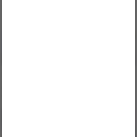
Ślub od pierwszego wejrzenia
Zdjęcia
Grabowski był jurorem w
Ewa Minge wspomina
„Tańcu z gwiazdami”. Po
udział w „Tańcu z
latach zdradził, dlaczego
gwiazdami”. Wymowne
się zgodził
słowa