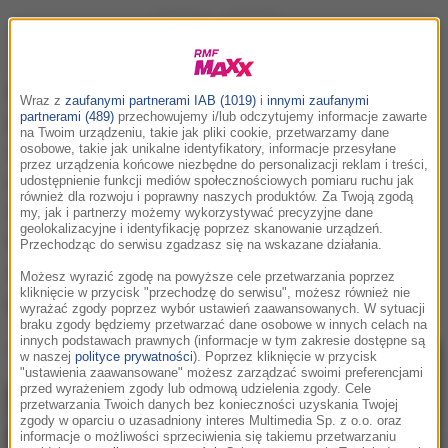
Natalia Kukulska w tym roku świętuje
Wraz z
zaufanymi partnerami IAB (1019)
i
innymi zaufanymi
partnerami (489)
przechowujemy i/lub odczytujemy informacje zawarte
jubileusz 30-lecia kariery, a przy okazji
na Twoim urządzeniu, takie jak pliki cookie, przetwarzamy dane
ostatniego wywiadu wspominała początki
osobowe, takie jak unikalne identyfikatory, informacje przesyłane
przez urządzenia końcowe niezbędne do personalizacji reklam i treści,
swojej obecności w show-biznesie.
udostępnienie funkcji mediów społecznościowych pomiaru ruchu jak
również dla rozwoju i poprawny naszych produktów. Za Twoją zgodą
Okazuje się, że nie wszystkie zdjęcia z
my, jak i partnerzy możemy wykorzystywać precyzyjne dane
geolokalizacyjne i identyfikację poprzez skanowanie urządzeń.
tamtego okresu były przez nią
Przechodząc do serwisu zgadzasz się na wskazane działania.
autoryzowane, a niektóre z nich - bardzo
Możesz wyrazić zgodę na powyższe cele przetwarzania poprzez
kliknięcie w przycisk "przechodzę do serwisu", możesz również nie
prywatne - trafiły do sieci bez jej wiedzy.
wyrażać zgody poprzez wybór ustawień zaawansowanych. W sytuacji
braku zgody będziemy przetwarzać dane osobowe w innych celach na
innych podstawach prawnych (informacje w tym zakresie dostępne są
w naszej
polityce prywatności
). Poprzez kliknięcie w przycisk
"ustawienia zaawansowane" możesz zarządzać swoimi preferencjami
przed wyrażeniem zgody lub odmową udzielenia zgody. Cele
przetwarzania Twoich danych bez konieczności uzyskania Twojej
zgody w oparciu o uzasadniony interes Multimedia Sp. z o.o. oraz
informacje o możliwości sprzeciwienia się takiemu przetwarzaniu