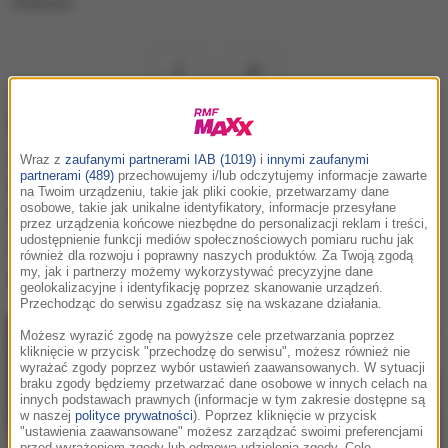
Solecka
Natalia Kukulska ma ogromne
doświadczenie w branży muzycznej.
Wraz z
zaufanymi partnerami IAB (1019)
i
innymi zaufanymi
partnerami (489)
przechowujemy i/lub odczytujemy informacje zawarte
Nagrała wiele płyt i wylansowała sporo
na Twoim urządzeniu, takie jak pliki cookie, przetwarzamy dane
osobowe, takie jak unikalne identyfikatory, informacje przesyłane
hitów. Jak 49-letnia artystka ocenia
przez urządzenia końcowe niezbędne do personalizacji reklam i treści,
udostępnienie funkcji mediów społecznościowych pomiaru ruchu jak
młodsze wokalistki? „To weryfikuje czas” -
również dla rozwoju i poprawny naszych produktów. Za Twoją zgodą
przyznaje szczerze.
my, jak i partnerzy możemy wykorzystywać precyzyjne dane
geolokalizacyjne i identyfikację poprzez skanowanie urządzeń.
Przechodząc do serwisu zgadzasz się na wskazane działania.
Możesz wyrazić zgodę na powyższe cele przetwarzania poprzez
kliknięcie w przycisk "przechodzę do serwisu", możesz również nie
wyrażać zgody poprzez wybór ustawień zaawansowanych. W sytuacji
braku zgody będziemy przetwarzać dane osobowe w innych celach na
innych podstawach prawnych (informacje w tym zakresie dostępne są
w naszej
polityce prywatności
). Poprzez kliknięcie w przycisk
"ustawienia zaawansowane" możesz zarządzać swoimi preferencjami