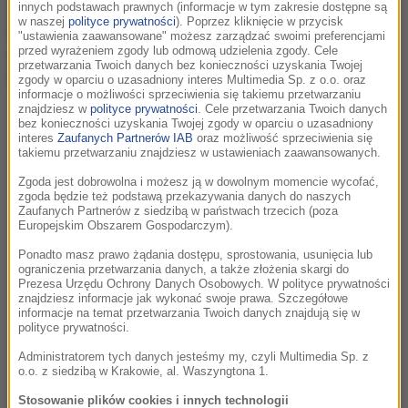
innych podstawach prawnych (informacje w tym zakresie dostępne są
28 lutego ukaże się ostatnia odsłona trylogii w
w naszej
polityce prywatności
). Poprzez kliknięcie w przycisk
reżyserii Jana Holoubka. Bohaterami po raz kolejny
"ustawienia zaawansowane" możesz zarządzać swoimi preferencjami
przed wyrażeniem zgody lub odmową udzielenia zgody. Cele
staną się m.in.: Wanycz (Andrzej Seweryn) i Zarzycki
przetwarzania Twoich danych bez konieczności uzyskania Twojej
(Dawid Ogrodnik).
zgody w oparciu o uzasadniony interes Multimedia Sp. z o.o. oraz
informacje o możliwości sprzeciwienia się takiemu przetwarzaniu
znajdziesz w
polityce prywatności
. Cele przetwarzania Twoich danych
bez konieczności uzyskania Twojej zgody w oparciu o uzasadniony
interes
Zaufanych Partnerów IAB
oraz możliwość sprzeciwienia się
takiemu przetwarzaniu znajdziesz w ustawieniach zaawansowanych.
Zgoda jest dobrowolna i możesz ją w dowolnym momencie wycofać,
zgoda będzie też podstawą przekazywania danych do naszych
Zaufanych Partnerów z siedzibą w państwach trzecich (poza
Europejskim Obszarem Gospodarczym).
Ponadto masz prawo żądania dostępu, sprostowania, usunięcia lub
ograniczenia przetwarzania danych, a także złożenia skargi do
Prezesa Urzędu Ochrony Danych Osobowych. W polityce prywatności
znajdziesz informacje jak wykonać swoje prawa. Szczegółowe
informacje na temat przetwarzania Twoich danych znajdują się w
polityce prywatności.
Wyswietl ten post na Instagramie.
Administratorem tych danych jesteśmy my, czyli Multimedia Sp. z
o.o. z siedzibą w Krakowie, al. Waszyngtona 1.
Stosowanie plików cookies i innych technologii