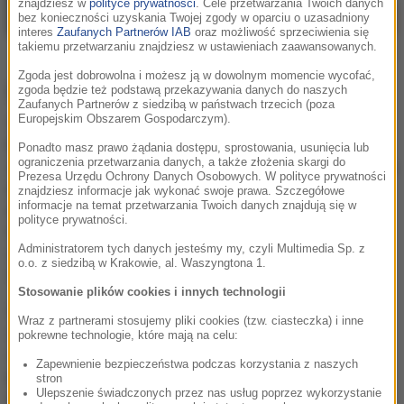
znajdziesz w
polityce prywatności
. Cele przetwarzania Twoich danych
bez konieczności uzyskania Twojej zgody w oparciu o uzasadniony
interes
Zaufanych Partnerów IAB
oraz możliwość sprzeciwienia się
takiemu przetwarzaniu znajdziesz w ustawieniach zaawansowanych.
fot. East News; TMZ
Zgoda jest dobrowolna i możesz ją w dowolnym momencie wycofać,
Rihanna na pogrzebie ojca
zgoda będzie też podstawą przekazywania danych do naszych
Zaufanych Partnerów z siedzibą w państwach trzecich (poza
Europejskim Obszarem Gospodarczym).
We wtorek na Barbadosie odbył się
pogrzeb Ronalda
Fenty’ego, ojca światowej sławy wokalistki Rihanny
.
Ponadto masz prawo żądania dostępu, sprostowania, usunięcia lub
ograniczenia przetwarzania danych, a także złożenia skargi do
Artystka, będąca w ciąży z trzecim dzieckiem,
pojawiła
Prezesa Urzędu Ochrony Danych Osobowych. W polityce prywatności
się na uroczystości w towarzystwie partnera, rapera
znajdziesz informacje jak wykonać swoje prawa. Szczegółowe
informacje na temat przetwarzania Twoich danych znajdują się w
A$AP Rocky’ego, oraz dwóch synów – Riota i RZA
.
polityce prywatności.
Rodzina weszła do Garfield Sobers Gymnasium, gdzie
Administratorem tych danych jesteśmy my, czyli Multimedia Sp. z
odbyła się ceremonia upamiętniająca życie Ronalda
o.o. z siedzibą w Krakowie, al. Waszyngtona 1.
Fenty’ego.
Stosowanie plików cookies i innych technologii
Wśród zgromadzonych obecna była także narzeczona
Wraz z partnerami stosujemy pliki cookies (tzw. ciasteczka) i inne
zmarłego, Rosemary, a także liczne grono przyjaciół i
pokrewne technologie, które mają na celu:
członków rodziny. Jak podano w nekrologu,
Ronald
Zapewnienie bezpieczeństwa podczas korzystania z naszych
pozostawił po sobie sześcioro dzieci, dziesięcioro
stron
Ulepszenie świadczonych przez nas usług poprzez wykorzystanie
wnuków i kilka prawnuków
. W oficjalnych