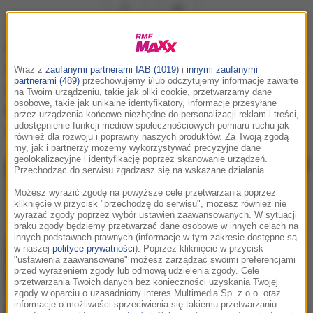
Ciężarna
Rihanna
w towarzystwie partnera
A$AP Rocky’ego oraz synów uczestniczyła
Wraz z
zaufanymi partnerami IAB (1019)
i
innymi zaufanymi
partnerami (489)
przechowujemy i/lub odczytujemy informacje zawarte
we wtorek w pogrzebie swojego ojca,
na Twoim urządzeniu, takie jak pliki cookie, przetwarzamy dane
osobowe, takie jak unikalne identyfikatory, informacje przesyłane
Ronalda Fenty’ego. Uroczystość odbyła się
przez urządzenia końcowe niezbędne do personalizacji reklam i treści,
udostępnienie funkcji mediów społecznościowych pomiaru ruchu jak
na Barbadosie, rodzinnej wyspie artystki.
również dla rozwoju i poprawny naszych produktów. Za Twoją zgodą
my, jak i partnerzy możemy wykorzystywać precyzyjne dane
geolokalizacyjne i identyfikację poprzez skanowanie urządzeń.
Przechodząc do serwisu zgadzasz się na wskazane działania.
Możesz wyrazić zgodę na powyższe cele przetwarzania poprzez
kliknięcie w przycisk "przechodzę do serwisu", możesz również nie
wyrażać zgody poprzez wybór ustawień zaawansowanych. W sytuacji
braku zgody będziemy przetwarzać dane osobowe w innych celach na
innych podstawach prawnych (informacje w tym zakresie dostępne są
w naszej
polityce prywatności
). Poprzez kliknięcie w przycisk
"ustawienia zaawansowane" możesz zarządzać swoimi preferencjami
przed wyrażeniem zgody lub odmową udzielenia zgody. Cele
przetwarzania Twoich danych bez konieczności uzyskania Twojej
zgody w oparciu o uzasadniony interes Multimedia Sp. z o.o. oraz
informacje o możliwości sprzeciwienia się takiemu przetwarzaniu