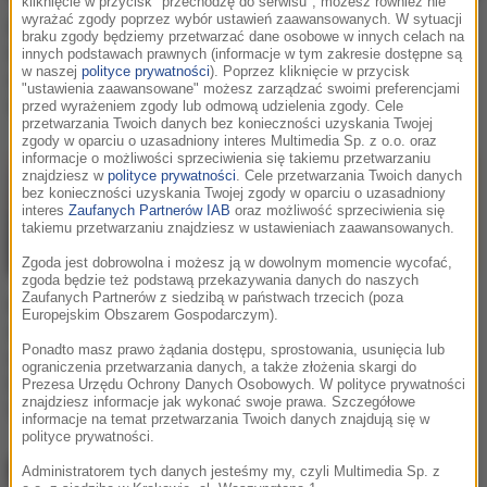
kliknięcie w przycisk "przechodzę do serwisu", możesz również nie
wyrażać zgody poprzez wybór ustawień zaawansowanych. W sytuacji
Kobieta przez 20 lat
Czym lub kim jest postać
braku zgody będziemy przetwarzać dane osobowe w innych celach na
trzymała aligatora w
uchwycona przez
innych podstawach prawnych (informacje w tym zakresie dostępne są
w naszej
polityce prywatności
). Poprzez kliknięcie w przycisk
swoim domu. Gad wrócił
kamerę? Tajemniczy
"ustawienia zaawansowane" możesz zarządzać swoimi preferencjami
do zoo [WIDEO]
kadr obiegł sieć [FOTO]
przed wyrażeniem zgody lub odmową udzielenia zgody. Cele
przetwarzania Twoich danych bez konieczności uzyskania Twojej
zgody w oparciu o uzasadniony interes Multimedia Sp. z o.o. oraz
informacje o możliwości sprzeciwienia się takiemu przetwarzaniu
znajdziesz w
polityce prywatności
. Cele przetwarzania Twoich danych
bez konieczności uzyskania Twojej zgody w oparciu o uzasadniony
interes
Zaufanych Partnerów IAB
oraz możliwość sprzeciwienia się
takiemu przetwarzaniu znajdziesz w ustawieniach zaawansowanych.
Zgoda jest dobrowolna i możesz ją w dowolnym momencie wycofać,
zgoda będzie też podstawą przekazywania danych do naszych
Zaufanych Partnerów z siedzibą w państwach trzecich (poza
Mieszkańcy Teksasu
Pies zaklinował się w...
Europejskim Obszarem Gospodarczym).
otrzymali alert o dziecku
kole samochodu!
Ponadto masz prawo żądania dostępu, sprostowania, usunięcia lub
uprowadzonym przez
Potrzebna była
ograniczenia przetwarzania danych, a także złożenia skargi do
Laleczkę Chucky.
interwencja strażaków
Prezesa Urzędu Ochrony Danych Osobowych. W polityce prywatności
znajdziesz informacje jak wykonać swoje prawa. Szczegółowe
Urzędnicy przepraszają
informacje na temat przetwarzania Twoich danych znajdują się w
polityce prywatności.
Administratorem tych danych jesteśmy my, czyli Multimedia Sp. z