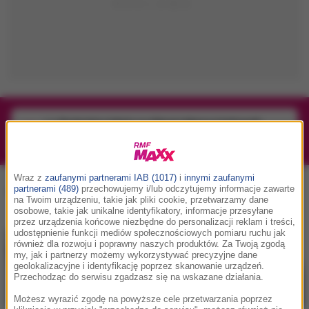
1/1
Podwójne bilety na Silesia Memoriał Kamili
Skolimowskiej 2026 - 23.08.2026
Wraz z
zaufanymi partnerami IAB (1017)
i
innymi zaufanymi
partnerami (489)
przechowujemy i/lub odczytujemy informacje zawarte
Teksas
, tag:
na Twoim urządzeniu, takie jak pliki cookie, przetwarzamy dane
osobowe, takie jak unikalne identyfikatory, informacje przesyłane
przez urządzenia końcowe niezbędne do personalizacji reklam i treści,
udostępnienie funkcji mediów społecznościowych pomiaru ruchu jak
również dla rozwoju i poprawny naszych produktów. Za Twoją zgodą
my, jak i partnerzy możemy wykorzystywać precyzyjne dane
geolokalizacyjne i identyfikację poprzez skanowanie urządzeń.
Przechodząc do serwisu zgadzasz się na wskazane działania.
Możesz wyrazić zgodę na powyższe cele przetwarzania poprzez