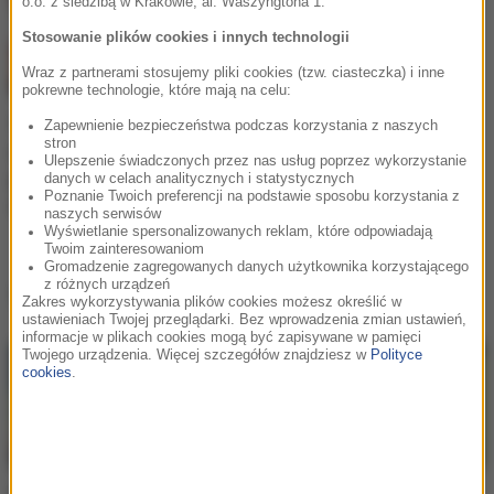
o.o. z siedzibą w Krakowie, al. Waszyngtona 1.
Stosowanie plików cookies i innych technologii
Wraz z partnerami stosujemy pliki cookies (tzw. ciasteczka) i inne
pokrewne technologie, które mają na celu:
Taylor Swift i Wiz Khalifa
Zapewnienie bezpieczeństwa podczas korzystania z naszych
stron
wspólnie wykonali
Ulepszenie świadczonych przez nas usług poprzez wykorzystanie
piosenkę "See You
danych w celach analitycznych i statystycznych
Poznanie Twoich preferencji na podstawie sposobu korzystania z
Again"!
naszych serwisów
Wyświetlanie spersonalizowanych reklam, które odpowiadają
Twoim zainteresowaniom
Gromadzenie zagregowanych danych użytkownika korzystającego
z różnych urządzeń
Teksas
w
RMF Extra
Zakres wykorzystywania plików cookies możesz określić w
ustawieniach Twojej przeglądarki. Bez wprowadzenia zmian ustawień,
informacje w plikach cookies mogą być zapisywane w pamięci
Twojego urządzenia. Więcej szczegółów znajdziesz w
Polityce
cookies
.