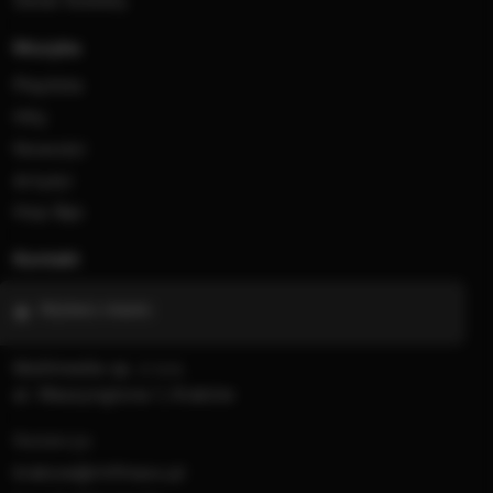
Świat Kobiety
Muzyka
Playlista
Hity
Nowości
Artyści
Hop Bęc
Kontakt
Wybierz miasto
Multimedia sp. z o.o.
al. Waszyngtona 1, Kraków
Redakcja:
krakow@rmfmaxx.pl