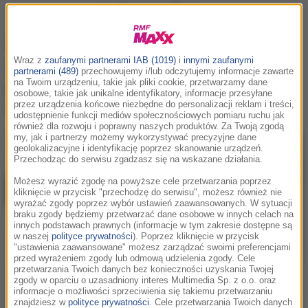
W czwartek z widzami „Pytania na
Wraz z
zaufanymi partnerami IAB (1019)
i
innymi zaufanymi
śniadanie” przywitał się męski duet
partnerami (489)
przechowujemy i/lub odczytujemy informacje zawarte
na Twoim urządzeniu, takie jak pliki cookie, przetwarzamy dane
prowadzących. Jak odbiorcy zareagowali
osobowe, takie jak unikalne identyfikatory, informacje przesyłane
przez urządzenia końcowe niezbędne do personalizacji reklam i treści,
na taki obrót spraw?
udostępnienie funkcji mediów społecznościowych pomiaru ruchu jak
również dla rozwoju i poprawny naszych produktów. Za Twoją zgodą
my, jak i partnerzy możemy wykorzystywać precyzyjne dane
geolokalizacyjne i identyfikację poprzez skanowanie urządzeń.
Przechodząc do serwisu zgadzasz się na wskazane działania.
Możesz wyrazić zgodę na powyższe cele przetwarzania poprzez
kliknięcie w przycisk "przechodzę do serwisu", możesz również nie
wyrażać zgody poprzez wybór ustawień zaawansowanych. W sytuacji
braku zgody będziemy przetwarzać dane osobowe w innych celach na
innych podstawach prawnych (informacje w tym zakresie dostępne są
w naszej
polityce prywatności
). Poprzez kliknięcie w przycisk
"ustawienia zaawansowane" możesz zarządzać swoimi preferencjami
przed wyrażeniem zgody lub odmową udzielenia zgody. Cele
przetwarzania Twoich danych bez konieczności uzyskania Twojej
zgody w oparciu o uzasadniony interes Multimedia Sp. z o.o. oraz
informacje o możliwości sprzeciwienia się takiemu przetwarzaniu
znajdziesz w
polityce prywatności
. Cele przetwarzania Twoich danych