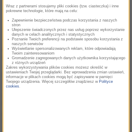
him "keep my wife's name out of your
Wraz z partnerami stosujemy pliki cookies (tzw. ciasteczka) i inne
pokrewne technologie, które mają na celu:
f***ing mouth"
pic.twitter.com/1f1ytdbMRv
Zapewnienie bezpieczeństwa podczas korzystania z naszych
stron
— CJ Fogler (@cjzer0)
March 28, 2022
Ulepszenie świadczonych przez nas usług poprzez wykorzystanie
danych w celach analitycznych i statystycznych
Poznanie Twoich preferencji na podstawie sposobu korzystania z
naszych serwisów
Chris Rock: "To najwspanialsza noc w
Wyświetlanie spersonalizowanych reklam, które odpowiadają
Twoim zainteresowaniom
historii telewizji"
Gromadzenie zagregowanych danych użytkownika korzystającego
z różnych urządzeń
Smith
uderzył znajomego z branży otwartą dłonią
. Po
Zakres wykorzystywania plików cookies możesz określić w
ustawieniach Twojej przeglądarki. Bez wprowadzenia zmian ustawień,
powrocie na miejsce skierował w jego stronę kilka
informacje w plikach cookies mogą być zapisywane w pamięci
uwag.
Krzycząc, zwrócił uwagę prowadzącemu
, aby
Twojego urządzenia. Więcej szczegółów znajdziesz w
Polityce
cookies
.
ten nie wypowiadał imienia jego ukochanej. „To
najwspanialsza noc w historii telewizji” – skomentował
jego zachowanie
Chris Rock
.
Nominowany aktor
nie został wyprowadzony z sali
.
Przeprosił zgromadzonych gości oraz Akademię
Filmową. Aktor
wyraził nadzieję na ponowne