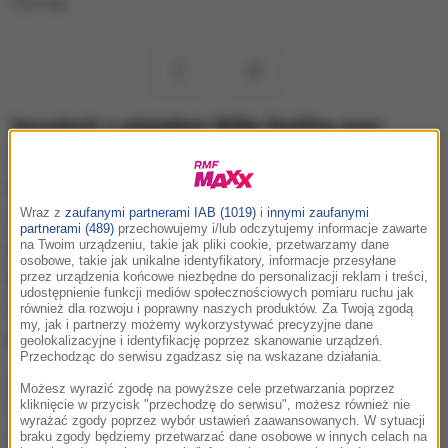
Durmaj
Incydent z udziałem Willa Smitha oraz
Chrisa Rocka wzbudził wiele kontrowersji.
Pojawiła się masa pytań nt. zachowania
artystów. Wydaje się, że zdarzenie
Wraz z
zaufanymi partnerami IAB (1019)
i
innymi zaufanymi
partnerami (489)
przechowujemy i/lub odczytujemy informacje zawarte
przyćmiło całą ceremonię organizowaną
na Twoim urządzeniu, takie jak pliki cookie, przetwarzamy dane
osobowe, takie jak unikalne identyfikatory, informacje przesyłane
przez Akademię Filmową. Jak do sprawy
przez urządzenia końcowe niezbędne do personalizacji reklam i treści,
udostępnienie funkcji mediów społecznościowych pomiaru ruchu jak
odnieśli się organizatorzy? Szczegóły
również dla rozwoju i poprawny naszych produktów. Za Twoją zgodą
my, jak i partnerzy możemy wykorzystywać precyzyjne dane
poniżej.
geolokalizacyjne i identyfikację poprzez skanowanie urządzeń.
Przechodząc do serwisu zgadzasz się na wskazane działania.
Podczas gali oscarowej w Dolby
Możesz wyrazić zgodę na powyższe cele przetwarzania poprzez
kliknięcie w przycisk "przechodzę do serwisu", możesz również nie
Theatre doszło do nietypowego
wyrażać zgody poprzez wybór ustawień zaawansowanych. W sytuacji
zdarzenia
braku zgody będziemy przetwarzać dane osobowe w innych celach na