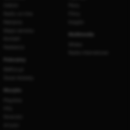
Odbiór
Płyty
Radio on-line
Filmy
Reklama
Książki
Mapa serwisu
Multimedia
Kontakt
Wideo
Nadawca
Radia internetowe
Polecamy
RMFon.pl
Świat Kobiety
Muzyka
Playlista
Hity
Nowości
Artyści