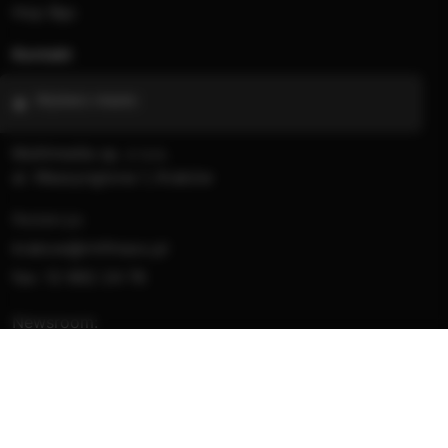
Hop Bęc
Kontakt
Wybierz miasto
Multimedia sp. z o.o.
al. Waszyngtona 1, Kraków
Redakcja:
krakow@rmfmaxx.pl
fax: 12 662 24 76
Newsroom:
newsroom.krakow@rmfmaxx.pl
12 200 05 00
Reklama: