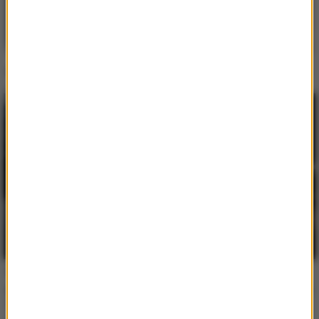
Krzysztof Ibisz ujawnił
Martyna Wojciechowska:
imię dziecka! Prezenter
"Marzenia się nie
pokazał pierwsze zdjęcia
spełniają, marzenia się
z synkiem [ZDJĘCIA]
spełnia". Posypały się
gratulacje
Barbara Kurdej-Szatan
Olga Kalicka przesłała
publikuje rodzinne kadry.
fanom gorącą pocztówkę
To wyjątkowy czas! Fani:
z wyjazdu. Aktorka