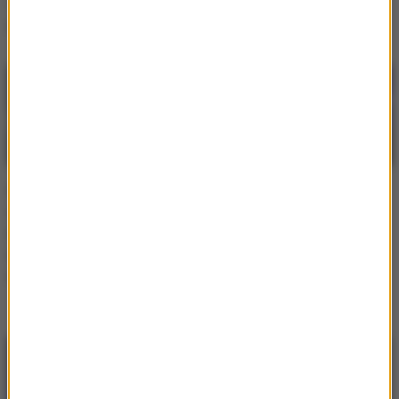
"Wszystkiego
zachwyca w bikini
najlepszego" [ZDJĘCIA]
[ZDJĘCIA]
Sylwia Bomba w białej
14-latek dotknął trakcji
sukni. Fotografka: "Oby i
kolejowej, z obrażeniami
to spotkanie zwiastowało
trafił do szpitala.
wszystko, co
"Okazało się, że nieletni
najpiękniejsze"
był pod wpływem
alkoholu"