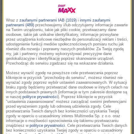
Wraz z
zaufanymi partnerami IAB (1019)
i
innymi zaufanymi
partnerami (489)
przechowujemy i/lub odczytujemy informacje zawarte
Anna Wendzikowska
Julia Wieniawa w stroju
na Twoim urządzeniu, takie jak pliki cookie, przetwarzamy dane
osobowe, takie jak unikalne identyfikatory, informacje przesyłane
zachwyca w stroju
sportowym. Aktorka
przez urządzenia końcowe niezbędne do personalizacji reklam i treści,
kąpielowym.
prezentuje
udostępnienie funkcji mediów społecznościowych pomiaru ruchu jak
również dla rozwoju i poprawny naszych produktów. Za Twoją zgodą
Dziennikarka pozuje
wygimnastykowane
my, jak i partnerzy możemy wykorzystywać precyzyjne dane
tyłem do aparatu [FOTO]
ciało. "Petarda"
geolokalizacyjne i identyfikację poprzez skanowanie urządzeń.
Przechodząc do serwisu zgadzasz się na wskazane działania.
[ZDJĘCIA]
Możesz wyrazić zgodę na powyższe cele przetwarzania poprzez
kliknięcie w przycisk "przechodzę do serwisu", możesz również nie
wyrażać zgody poprzez wybór ustawień zaawansowanych. W sytuacji
braku zgody będziemy przetwarzać dane osobowe w innych celach na
innych podstawach prawnych (informacje w tym zakresie dostępne są
w naszej
polityce prywatności
). Poprzez kliknięcie w przycisk
"ustawienia zaawansowane" możesz zarządzać swoimi preferencjami
przed wyrażeniem zgody lub odmową udzielenia zgody. Cele
przetwarzania Twoich danych bez konieczności uzyskania Twojej
zgody w oparciu o uzasadniony interes Multimedia Sp. z o.o. oraz
Anna Mucha podgrzewa
Edyta Herbuś w "samej"
informacje o możliwości sprzeciwienia się takiemu przetwarzaniu
znajdziesz w
polityce prywatności
. Cele przetwarzania Twoich danych
atmosferę! Aktorka
koszuli. Artystka
bez konieczności uzyskania Twojej zgody w oparciu o uzasadniony