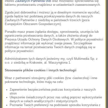
pozuje w czerwieni. Fani:
podgrzewa atmosferę w
interes
Zaufanych Partnerów IAB
oraz możliwość sprzeciwienia się
takiemu przetwarzaniu znajdziesz w ustawieniach zaawansowanych.
"Ślicznotka" [ZDJĘCIE]
zmysłowym tańcu
[WIDEO]
Zgoda jest dobrowolna i możesz ją w dowolnym momencie wycofać,
zgoda będzie też podstawą przekazywania danych do naszych
Zaufanych Partnerów z siedzibą w państwach trzecich (poza
Europejskim Obszarem Gospodarczym).
Ponadto masz prawo żądania dostępu, sprostowania, usunięcia lub
ograniczenia przetwarzania danych, a także złożenia skargi do
Prezesa Urzędu Ochrony Danych Osobowych. W polityce prywatności
znajdziesz informacje jak wykonać swoje prawa. Szczegółowe
informacje na temat przetwarzania Twoich danych znajdują się w
polityce prywatności.
Katarzyna Sokołowska
Klaudia El Dursi
Administratorem tych danych jesteśmy my, czyli Multimedia Sp. z
publikuje wakacyjne
podgrzewa atmosferę.
o.o. z siedzibą w Krakowie, al. Waszyngtona 1.
kadry: "Życie bez filtra,
Modelka pozuje w
Stosowanie plików cookies i innych technologii
czyli pierwsze wakacje z
bieliźnie! "Nieziemsko
Wraz z partnerami stosujemy pliki cookies (tzw. ciasteczka) i inne
dzieckiem" [FOTO]
piękna" [WIDEO]
pokrewne technologie, które mają na celu:
Zapewnienie bezpieczeństwa podczas korzystania z naszych
stron
Ulepszenie świadczonych przez nas usług poprzez wykorzystanie
danych w celach analitycznych i statystycznych
Poznanie Twoich preferencji na podstawie sposobu korzystania z