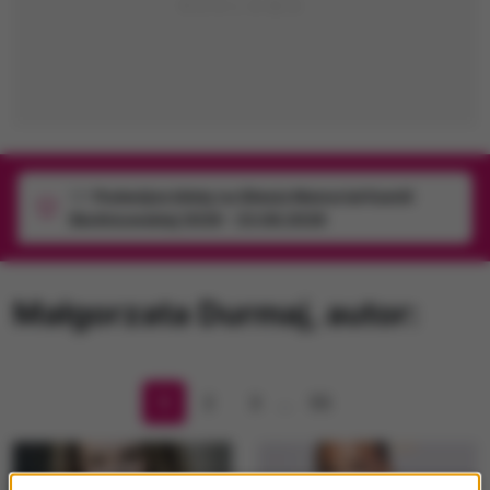
1/1
Podwójne bilety na Silesia Memoriał Kamili
Skolimowskiej 2026 - 23.08.2026
Małgorzata Durmaj
, autor:
1
2
3
…
55