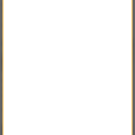
publikuje wyjątkowe
pokazała rodzinne kadry.
nagrania:
"-Dom jak z obrazka; -
"#jedziemynawesele"
Tak się wychowywałam"
[WIDEO]
[ZDJĘCIA]
Kierowca zjechał w
Magdalena Karwacka
drogę leśną i utknął na
pozuje tolpess. Modelka
skarpie przy drzewie.
"zrzuca" górę od bikini i
Teraz grozi mu kara - jak
eksponuje pośladki.
to się stało?
"Ogień"