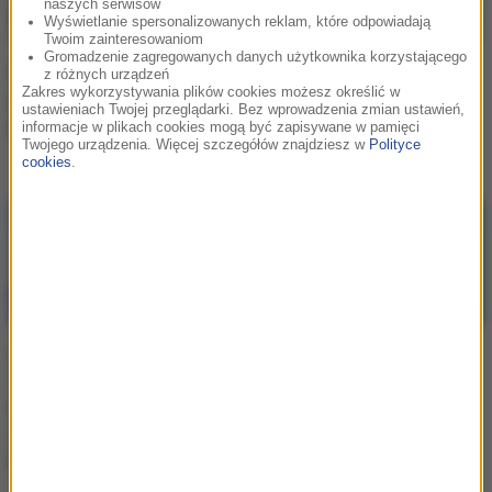
naszych serwisów
Wyświetlanie spersonalizowanych reklam, które odpowiadają
Twoim zainteresowaniom
Gromadzenie zagregowanych danych użytkownika korzystającego
Popularna sieć wycofuje
Anna Wendzikowska w
z różnych urządzeń
Zakres wykorzystywania plików cookies możesz określić w
partię talerzy. GIS
stroju kąpielowym.
ustawieniach Twojej przeglądarki. Bez wprowadzenia zmian ustawień,
publikuje ostrzeżenie
Dziennikarka publikuje
informacje w plikach cookies mogą być zapisywane w pamięci
Twojego urządzenia. Więcej szczegółów znajdziesz w
Polityce
gorące kadry! [FOTO]
cookies
.
Wiktoria Gąsiewska:
Małgorzata Socha
"Ktoś tu wie, że lubię
publikuje wyjątkowe
kwiaty". Aktorka dostała
kadry: "W życiu nie
wyjątkowy prezent - od
myślałam [...]"
kogo?
[ZDJĘCIA]