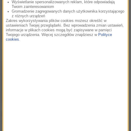
Wyświetlanie spersonalizowanych reklam, które odpowiadają
zagra w Polsce
Twoim zainteresowaniom
Gromadzenie zagregowanych danych użytkownika korzystającego
z różnych urządzeń
Zakres wykorzystywania plików cookies możesz określić w
ustawieniach Twojej przeglądarki. Bez wprowadzenia zmian ustawień,
informacje w plikach cookies mogą być zapisywane w pamięci
Filmy
Twojego urządzenia. Więcej szczegółów znajdziesz w
Polityce
cookies
.
Hotel z filmu "Kevin
sam w Nowym
Jorku" ma dla fanów