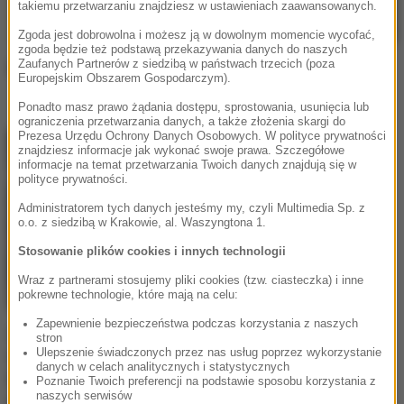
takiemu przetwarzaniu znajdziesz w ustawieniach zaawansowanych.
Zgoda jest dobrowolna i możesz ją w dowolnym momencie wycofać,
zgoda będzie też podstawą przekazywania danych do naszych
Zaufanych Partnerów z siedzibą w państwach trzecich (poza
Kasa de palma
ERSTE LETNIE
Europejskim Obszarem Gospodarczym).
BRZMIENIA
Ponadto masz prawo żądania dostępu, sprostowania, usunięcia lub
ograniczenia przetwarzania danych, a także złożenia skargi do
Prezesa Urzędu Ochrony Danych Osobowych. W polityce prywatności
znajdziesz informacje jak wykonać swoje prawa. Szczegółowe
informacje na temat przetwarzania Twoich danych znajdują się w
polityce prywatności.
Administratorem tych danych jesteśmy my, czyli Multimedia Sp. z
o.o. z siedzibą w Krakowie, al. Waszyngtona 1.
Stosowanie plików cookies i innych technologii
Wraz z partnerami stosujemy pliki cookies (tzw. ciasteczka) i inne
pokrewne technologie, które mają na celu:
Zapewnienie bezpieczeństwa podczas korzystania z naszych
Setny sezon Harlem
stron
Ulepszenie świadczonych przez nas usług poprzez wykorzystanie
Globetrotters!
danych w celach analitycznych i statystycznych
Legendarna
Poznanie Twoich preferencji na podstawie sposobu korzystania z
naszych serwisów
drużyna ponownie