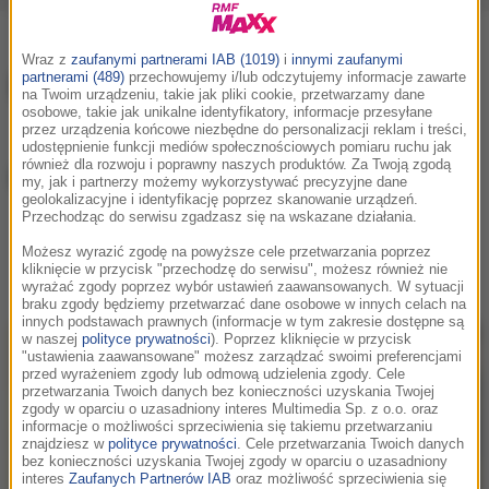
Wraz z
zaufanymi partnerami IAB (1019)
i
innymi zaufanymi
RMF MAXX Poleca
partnerami (489)
przechowujemy i/lub odczytujemy informacje zawarte
na Twoim urządzeniu, takie jak pliki cookie, przetwarzamy dane
osobowe, takie jak unikalne identyfikatory, informacje przesyłane
przez urządzenia końcowe niezbędne do personalizacji reklam i treści,
udostępnienie funkcji mediów społecznościowych pomiaru ruchu jak
również dla rozwoju i poprawny naszych produktów. Za Twoją zgodą
Imprezy i wydarzenia
my, jak i partnerzy możemy wykorzystywać precyzyjne dane
geolokalizacyjne i identyfikację poprzez skanowanie urządzeń.
Przechodząc do serwisu zgadzasz się na wskazane działania.
Możesz wyrazić zgodę na powyższe cele przetwarzania poprzez
Wybierz miasto
Wybierz lokalizację:
kliknięcie w przycisk "przechodzę do serwisu", możesz również nie
wyrażać zgody poprzez wybór ustawień zaawansowanych. W sytuacji
braku zgody będziemy przetwarzać dane osobowe w innych celach na
innych podstawach prawnych (informacje w tym zakresie dostępne są
w naszej
polityce prywatności
). Poprzez kliknięcie w przycisk
"ustawienia zaawansowane" możesz zarządzać swoimi preferencjami
przed wyrażeniem zgody lub odmową udzielenia zgody. Cele
przetwarzania Twoich danych bez konieczności uzyskania Twojej
zgody w oparciu o uzasadniony interes Multimedia Sp. z o.o. oraz
informacje o możliwości sprzeciwienia się takiemu przetwarzaniu
znajdziesz w
polityce prywatności
. Cele przetwarzania Twoich danych
bez konieczności uzyskania Twojej zgody w oparciu o uzasadniony
interes
Zaufanych Partnerów IAB
oraz możliwość sprzeciwienia się