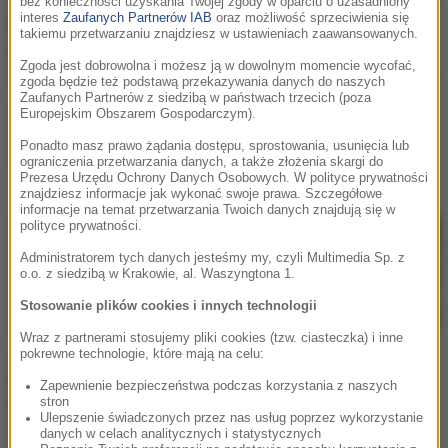
bez konieczności uzyskania Twojej zgody w oparciu o uzasadniony
Kto wygrał "Taniec z
Jennifer Lopez
interes
Zaufanych Partnerów IAB
oraz możliwość sprzeciwienia się
takiemu przetwarzaniu znajdziesz w ustawieniach zaawansowanych.
gwiazdami"? Wskaż
kończy dziś 57 lat.
Zgoda jest dobrowolna i możesz ją w dowolnym momencie wycofać,
zwycięzców!
Ile wiesz o jej życiu i
zgoda będzie też podstawą przekazywania danych do naszych
karierze?
Zaufanych Partnerów z siedzibą w państwach trzecich (poza
Jak dobrze pamiętasz
Europejskim Obszarem Gospodarczym).
zwycięzców "Tańca z
Jennifer Lopez od dekad
gwiazdami"? Wskaż parę,
zachwyca fanów muzyką,
Ponadto masz prawo żądania dostępu, sprostowania, usunięcia lub
która zdobyła...
filmami i spektakularnymi
ograniczenia przetwarzania danych, a także złożenia skargi do
Prezesa Urzędu Ochrony Danych Osobowych. W polityce prywatności
występami. Z okazji...
znajdziesz informacje jak wykonać swoje prawa. Szczegółowe
informacje na temat przetwarzania Twoich danych znajdują się w
polityce prywatności.
Administratorem tych danych jesteśmy my, czyli Multimedia Sp. z
o.o. z siedzibą w Krakowie, al. Waszyngtona 1.
Sprawdź się
Sprawdź się
Stosowanie plików cookies i innych technologii
Wraz z partnerami stosujemy pliki cookies (tzw. ciasteczka) i inne
Jak dobrze znasz
Sprawdź swoją
pokrewne technologie, które mają na celu:
filmy Christophera
wiedzę o mitologii
Zapewnienie bezpieczeństwa podczas korzystania z naszych
Nolana? Przetestuj
greckiej!
stron
Ulepszenie świadczonych przez nas usług poprzez wykorzystanie
swoją wiedzę!
Pioruny Zeusa, podziemne
danych w celach analitycznych i statystycznych