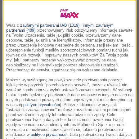
Kygo / Max McNown
Take Me Back
Wraz z
zaufanymi partnerami IAB (1019)
i
innymi zaufanymi
partnerami (489)
przechowujemy i/lub odczytujemy informacje zawarte
na Twoim urządzeniu, takie jak pliki cookie, przetwarzamy dane
osobowe, takie jak unikalne identyfikatory, informacje przesyłane
przez urządzenia końcowe niezbędne do personalizacji reklam i treści,
udostępnienie funkcji mediów społecznościowych pomiaru ruchu jak
również dla rozwoju i poprawny naszych produktów. Za Twoją zgodą
my, jak i partnerzy możemy wykorzystywać precyzyjne dane
geolokalizacyjne i identyfikację poprzez skanowanie urządzeń.
Przechodząc do serwisu zgadzasz się na wskazane działania.
Możesz wyrazić zgodę na powyższe cele przetwarzania poprzez
kliknięcie w przycisk "przechodzę do serwisu", możesz również nie
wyrażać zgody poprzez wybór ustawień zaawansowanych. W sytuacji
braku zgody będziemy przetwarzać dane osobowe w innych celach na
Kygo / Khalid / Gryffin
innych podstawach prawnych (informacje w tym zakresie dostępne są
w naszej
polityce prywatności
). Poprzez kliknięcie w przycisk
Save My Love
"ustawienia zaawansowane" możesz zarządzać swoimi preferencjami
przed wyrażeniem zgody lub odmową udzielenia zgody. Cele
przetwarzania Twoich danych bez konieczności uzyskania Twojej
zgody w oparciu o uzasadniony interes Multimedia Sp. z o.o. oraz
informacje o możliwości sprzeciwienia się takiemu przetwarzaniu
znajdziesz w
polityce prywatności
. Cele przetwarzania Twoich danych