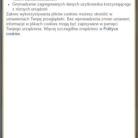
Gromadzenie zagregowanych danych użytkownika korzystającego
z różnych urządzeń
Zakres wykorzystywania plików cookies możesz określić w
Ofenbach / Norma Jean Martine
ustawieniach Twojej przeglądarki. Bez wprowadzenia zmian ustawień,
informacje w plikach cookies mogą być zapisywane w pamięci
Overdrive
Twojego urządzenia. Więcej szczegółów znajdziesz w
Polityce
cookies
.
James Carter / Ofenbach / James Blunt
Can't Forget You