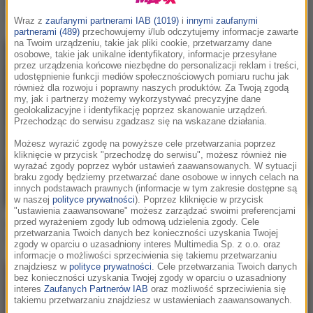
Ofenbach / Julia Church
Miles Away
Wraz z
zaufanymi partnerami IAB (1019)
i
innymi zaufanymi
partnerami (489)
przechowujemy i/lub odczytujemy informacje zawarte
na Twoim urządzeniu, takie jak pliki cookie, przetwarzamy dane
osobowe, takie jak unikalne identyfikatory, informacje przesyłane
przez urządzenia końcowe niezbędne do personalizacji reklam i treści,
udostępnienie funkcji mediów społecznościowych pomiaru ruchu jak
również dla rozwoju i poprawny naszych produktów. Za Twoją zgodą
my, jak i partnerzy możemy wykorzystywać precyzyjne dane
geolokalizacyjne i identyfikację poprzez skanowanie urządzeń.
Przechodząc do serwisu zgadzasz się na wskazane działania.
Możesz wyrazić zgodę na powyższe cele przetwarzania poprzez
kliknięcie w przycisk "przechodzę do serwisu", możesz również nie
wyrażać zgody poprzez wybór ustawień zaawansowanych. W sytuacji
braku zgody będziemy przetwarzać dane osobowe w innych celach na
innych podstawach prawnych (informacje w tym zakresie dostępne są
w naszej
polityce prywatności
). Poprzez kliknięcie w przycisk
"ustawienia zaawansowane" możesz zarządzać swoimi preferencjami
przed wyrażeniem zgody lub odmową udzielenia zgody. Cele
Ofenbach
przetwarzania Twoich danych bez konieczności uzyskania Twojej
Need You The Most
zgody w oparciu o uzasadniony interes Multimedia Sp. z o.o. oraz
informacje o możliwości sprzeciwienia się takiemu przetwarzaniu
znajdziesz w
polityce prywatności
. Cele przetwarzania Twoich danych
bez konieczności uzyskania Twojej zgody w oparciu o uzasadniony
interes
Zaufanych Partnerów IAB
oraz możliwość sprzeciwienia się
takiemu przetwarzaniu znajdziesz w ustawieniach zaawansowanych.