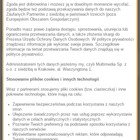
Zgoda jest dobrowolna i możesz ją w dowolnym momencie wycofać,
zgoda będzie też podstawą przekazywania danych do naszych
Zaufanych Partnerów z siedzibą w państwach trzecich (poza
Europejskim Obszarem Gospodarczym).
Ponadto masz prawo żądania dostępu, sprostowania, usunięcia lub
ograniczenia przetwarzania danych, a także złożenia skargi do
Prezesa Urzędu Ochrony Danych Osobowych. W polityce prywatności
znajdziesz informacje jak wykonać swoje prawa. Szczegółowe
informacje na temat przetwarzania Twoich danych znajdują się w
polityce prywatności.
Ofenbach
Administratorem tych danych jesteśmy my, czyli Multimedia Sp. z
Be Mine
o.o. z siedzibą w Krakowie, al. Waszyngtona 1.
Stosowanie plików cookies i innych technologii
Wraz z partnerami stosujemy pliki cookies (tzw. ciasteczka) i inne
pokrewne technologie, które mają na celu:
Zapewnienie bezpieczeństwa podczas korzystania z naszych
stron
Ulepszenie świadczonych przez nas usług poprzez wykorzystanie
danych w celach analitycznych i statystycznych
Poznanie Twoich preferencji na podstawie sposobu korzystania z
naszych serwisów
Wyświetlanie spersonalizowanych reklam, które odpowiadają
Twoim zainteresowaniom