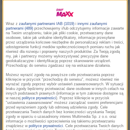
Robin Schulz / Sigala / Zoe Wees
AM to PM
Wraz z
zaufanymi partnerami IAB (1019)
i
innymi zaufanymi
partnerami (489)
przechowujemy i/lub odczytujemy informacje zawarte
na Twoim urządzeniu, takie jak pliki cookie, przetwarzamy dane
osobowe, takie jak unikalne identyfikatory, informacje przesyłane
przez urządzenia końcowe niezbędne do personalizacji reklam i treści,
udostępnienie funkcji mediów społecznościowych pomiaru ruchu jak
również dla rozwoju i poprawny naszych produktów. Za Twoją zgodą
my, jak i partnerzy możemy wykorzystywać precyzyjne dane
geolokalizacyjne i identyfikację poprzez skanowanie urządzeń.
Przechodząc do serwisu zgadzasz się na wskazane działania.
Możesz wyrazić zgodę na powyższe cele przetwarzania poprzez
kliknięcie w przycisk "przechodzę do serwisu", możesz również nie
wyrażać zgody poprzez wybór ustawień zaawansowanych. W sytuacji
braku zgody będziemy przetwarzać dane osobowe w innych celach na
innych podstawach prawnych (informacje w tym zakresie dostępne są
w naszej
polityce prywatności
). Poprzez kliknięcie w przycisk
Sigala / Leigh-Anne / Jonita Gandhi
"ustawienia zaawansowane" możesz zarządzać swoimi preferencjami
przed wyrażeniem zgody lub odmową udzielenia zgody. Cele
Hello
przetwarzania Twoich danych bez konieczności uzyskania Twojej
zgody w oparciu o uzasadniony interes Multimedia Sp. z o.o. oraz
informacje o możliwości sprzeciwienia się takiemu przetwarzaniu
znajdziesz w
polityce prywatności
. Cele przetwarzania Twoich danych