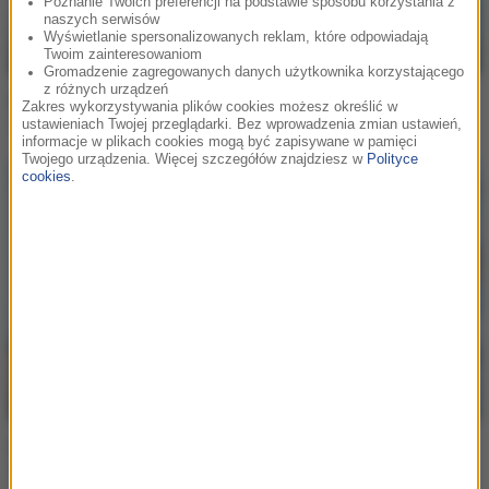
Poznanie Twoich preferencji na podstawie sposobu korzystania z
naszych serwisów
Wyświetlanie spersonalizowanych reklam, które odpowiadają
Twoim zainteresowaniom
Gromadzenie zagregowanych danych użytkownika korzystającego
z różnych urządzeń
Sigala / Trevor Daniel / 24KGOLDN
Zakres wykorzystywania plików cookies możesz określić w
It's A Feeling
ustawieniach Twojej przeglądarki. Bez wprowadzenia zmian ustawień,
informacje w plikach cookies mogą być zapisywane w pamięci
Twojego urządzenia. Więcej szczegółów znajdziesz w
Polityce
cookies
.
Sigala / MNEK
Radio