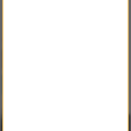
Oceń ten artykuł
0
0
Ostatnio dodane
Jak skompletować wyprawkę szkolną bez
niepotrzebnych wydatków?
Postępująca utrata biologicznej rezerwy
skóry wpływająca na jej jakość i
sprężystość
Najem okazjonalny 2026 – bezpieczna
inwestycja dla tych, którzy myślą o
przyszłości