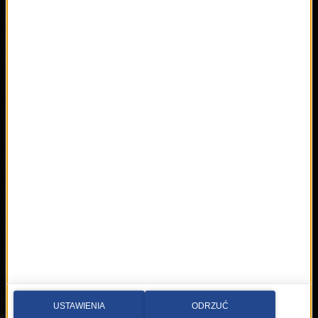
Mapa serwisu
Multimedia
Kontakt
Wideo
Nadawca
Radia internetowe
Polecamy
RMFon.pl
Świat Kobiety
Muzyka
Playlista
Hity
Nowości
Artyści
Hop Bęc
Kontakt
USTAWIENIA
ODRZUĆ