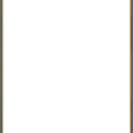
Smutny zbieg
Najpiękniejsza oscarowa
okoliczności. Kultowy
ballada w dziejach kina.
utwór z 1973 roku
Producenci chcieli ją
zadebiutował w cieniu
wyciąć
wielkiej tragedii