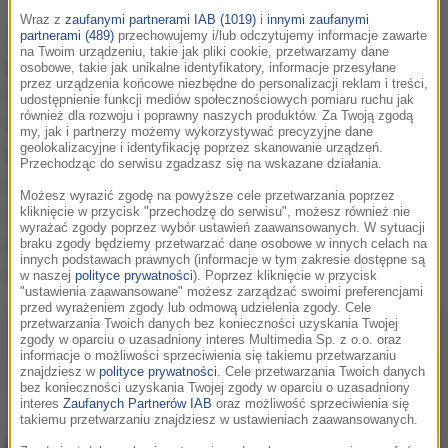
Wraz z
zaufanymi partnerami IAB (1019)
i
innymi zaufanymi
Jeden z najbardziej intrygujących
partnerami (489)
przechowujemy i/lub odczytujemy informacje zawarte
na Twoim urządzeniu, takie jak pliki cookie, przetwarzamy dane
przedstawicieli nowej fali alternatywnego
osobowe, takie jak unikalne identyfikatory, informacje przesyłane
przez urządzenia końcowe niezbędne do personalizacji reklam i treści,
rapu w Polsce, powraca po roku przerwy z
udostępnienie funkcji mediów społecznościowych pomiaru ruchu jak
również dla rozwoju i poprawny naszych produktów. Za Twoją zgodą
nowym singlem „wszystko na
my, jak i partnerzy możemy wykorzystywać precyzyjne dane
geolokalizacyjne i identyfikację poprzez skanowanie urządzeń.
bursztynowo”. Artysta zaprasza słuchaczy
Przechodząc do serwisu zgadzasz się na wskazane działania.
do swojej bursztynowej ery, prezentując
Możesz wyrazić zgodę na powyższe cele przetwarzania poprzez
utwór, który już zdążył rozgrzać fanów
kliknięcie w przycisk "przechodzę do serwisu", możesz również nie
wyrażać zgody poprzez wybór ustawień zaawansowanych. W sytuacji
podczas Juwenaliów i w mediach
braku zgody będziemy przetwarzać dane osobowe w innych celach na
innych podstawach prawnych (informacje w tym zakresie dostępne są
społecznościowych.
w naszej
polityce prywatności
). Poprzez kliknięcie w przycisk
"ustawienia zaawansowane" możesz zarządzać swoimi preferencjami
przed wyrażeniem zgody lub odmową udzielenia zgody. Cele
przetwarzania Twoich danych bez konieczności uzyskania Twojej
zgody w oparciu o uzasadniony interes Multimedia Sp. z o.o. oraz
informacje o możliwości sprzeciwienia się takiemu przetwarzaniu
znajdziesz w
polityce prywatności
. Cele przetwarzania Twoich danych
bez konieczności uzyskania Twojej zgody w oparciu o uzasadniony
interes
Zaufanych Partnerów IAB
oraz możliwość sprzeciwienia się
takiemu przetwarzaniu znajdziesz w ustawieniach zaawansowanych.