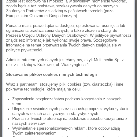
Zgoda jest dobrowolna i możesz ją w dowolnym momencie wycofać,
zgoda będzie też podstawą przekazywania danych do naszych
Zaufanych Partnerów z siedzibą w państwach trzecich (poza
Europejskim Obszarem Gospodarczym).
Ponadto masz prawo żądania dostępu, sprostowania, usunięcia lub
ograniczenia przetwarzania danych, a także złożenia skargi do
Prezesa Urzędu Ochrony Danych Osobowych. W polityce prywatności
znajdziesz informacje jak wykonać swoje prawa. Szczegółowe
Adam Słaboń/Universal Music Polska materiały
informacje na temat przetwarzania Twoich danych znajdują się w
polityce prywatności.
prasowe
Administratorem tych danych jesteśmy my, czyli Multimedia Sp. z
Nowy rozdział w karierze Hubert.a
o.o. z siedzibą w Krakowie, al. Waszyngtona 1.
Po roku ciszy Hubert. wraca na muzyczną scenę z
Stosowanie plików cookies i innych technologii
nowym singlem „wszystko na bursztynowo”.
Artysta,
Wraz z partnerami stosujemy pliki cookies (tzw. ciasteczka) i inne
który zadebiutował w 2021 roku EP-ką „Dzieci Śmieci”,
pokrewne technologie, które mają na celu:
a w 2024 roku zdobył złotą płytę za album „Kolorowe
Zapewnienie bezpieczeństwa podczas korzystania z naszych
domy”, nie przestaje zaskakiwać. Najnowszy utwór to
stron
Ulepszenie świadczonych przez nas usług poprzez wykorzystanie
nie tylko muzyczna zapowiedź nowej ery, ale także
danych w celach analitycznych i statystycznych
zaproszenie do świata pełnego ciepła, podróży i
Poznanie Twoich preferencji na podstawie sposobu korzystania z
naszych serwisów
emocji.
Wyświetlanie spersonalizowanych reklam, które odpowiadają
Twoim zainteresowaniom