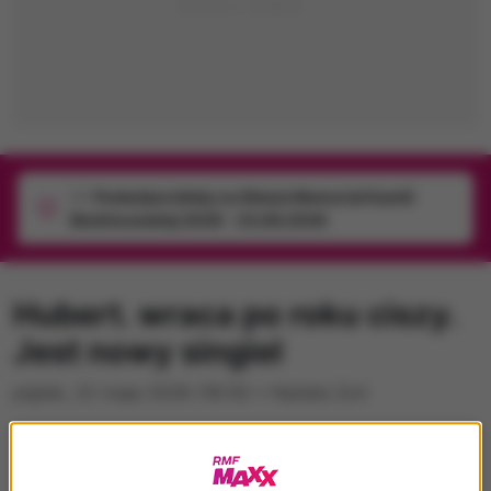
1/1
Podwójne bilety na Silesia Memoriał Kamili
Skolimowskiej 2026 - 23.08.2026
Hubert. wraca po roku ciszy.
Jest nowy singiel
piątek, 22 maja 2026 (18:10)
•
Natalia Zoń