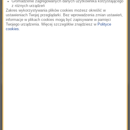
Bursztynowy filtr i paryskie kadry
Gromadzenie zagregowanych danych użytkownika korzystającego
z różnych urządzeń
Zakres wykorzystywania plików cookies możesz określić w
Przez ostatni miesiąc fani mogli śledzić tajemnicze
ustawieniach Twojej przeglądarki. Bez wprowadzenia zmian ustawień,
zapowiedzi w social mediach artysty – od słoneczek
informacje w plikach cookies mogą być zapisywane w pamięci
Twojego urządzenia. Więcej szczegółów znajdziesz w
Polityce
pojawiających się na profilach, przez wschodzące
cookies
.
słońce na okładkach albumów w serwisach
streamingowych, aż po premierowe wykonanie singla
podczas Juwenaliów. Kulminacją tej kampanii jest
teledysk do „wszystko na bursztynowo”, który
powstał w charakterystycznych miejscach Paryża,
w
tym w legendarnym kinie Le Grand Rex uznanym z
jedno z najpiękniejszych kin na świecie.