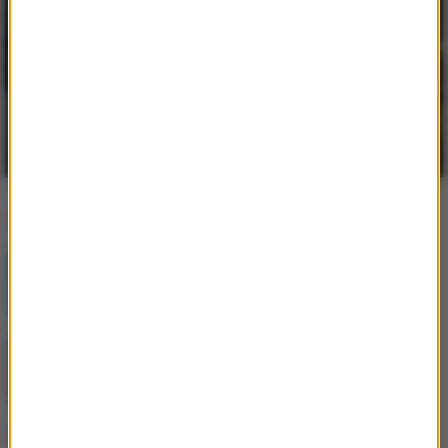
Praca w Niemczech jako kierowca
zawodowy - poznaj jej największe zalety
Dlaczego warto budować środowisko
pracy w ekosystemie Apple?
Popularne informacje
Postępująca utrata biologicznej rezerwy
skóry wpływająca na jej jakość i
sprężystość
Jak skompletować wyprawkę szkolną bez
niepotrzebnych wydatków?
Popularne tematy