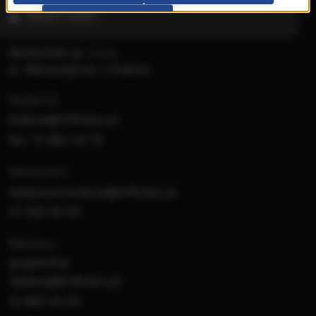
Wybierz miasto
PRZEJDŹ DO SERWISU
Multimedia sp. z o.o.
al. Waszyngtona 1, Kraków
Redakcja:
krakow@rmfmaxx.pl
fax: 12 662 24 76
Newsroom:
newsroom.krakow@rmfmaxx.pl
12 200 05 00
Reklama:
gruparmf.pl
reklama@rmfmaxx.pl
12 662 20 00