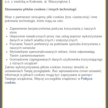
o.o. z siedzibą w Krakowie, al. Waszyngtona 1.
Stosowanie plików cookies i innych technologii
Wraz z partnerami stosujemy pliki cookies (tzw. ciasteczka) i inne
pokrewne technologie, które mają na celu:
Zapewnienie bezpieczeństwa podczas korzystania z naszych
stron
Post udostepniony przez (@)
Ulepszenie świadczonych przez nas usług poprzez wykorzystanie
danych w celach analitycznych i statystycznych
Poznanie Twoich preferencji na podstawie sposobu korzystania z
naszych serwisów
Wyświetlanie spersonalizowanych reklam, które odpowiadają
Maria Kowalska
opowiedziała o
Twoim zainteresowaniom
Gromadzenie zagregowanych danych użytkownika korzystającego
najtrudniejszych scenach w "Matyldzie"
z różnych urządzeń
Zakres wykorzystywania plików cookies możesz określić w
Nie tak dawno odtwórczyni głównej roli w "Matyldzie"
ustawieniach Twojej przeglądarki. Bez wprowadzenia zmian ustawień,
– Maria Kowalska – zorganizowała na swoim
informacje w plikach cookies mogą być zapisywane w pamięci
Twojego urządzenia. Więcej szczegółów znajdziesz w
Polityce
instagramowym profilu sesję pytań i odpowiedzi.
cookies
.
Internauci zapytali między innymi o to,
która ze scen w
serialu była dla niej najtrudniejsza do zagrania.
Aktorka zaskoczyła swoją wypowiedzią.