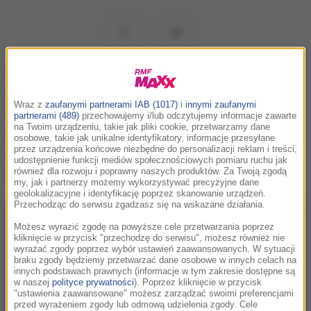
Michał Czernecki i Julia Suryś to pierwsza
para „Tańca z gwiazdami 17” ujawniona
Wraz z
zaufanymi partnerami IAB (1017)
i
innymi zaufanymi
przez produkcję. Wiadomość ta została
partnerami (489)
przechowujemy i/lub odczytujemy informacje zawarte
na Twoim urządzeniu, takie jak pliki cookie, przetwarzamy dane
szeroko skomentowana w sieci, co nie
osobowe, takie jak unikalne identyfikatory, informacje przesyłane
przez urządzenia końcowe niezbędne do personalizacji reklam i treści,
umknęło uwadze tancerce. Jak
udostępnienie funkcji mediów społecznościowych pomiaru ruchu jak
również dla rozwoju i poprawny naszych produktów. Za Twoją zgodą
zareagowała?
my, jak i partnerzy możemy wykorzystywać precyzyjne dane
geolokalizacyjne i identyfikację poprzez skanowanie urządzeń.
Przechodząc do serwisu zgadzasz się na wskazane działania.
Możesz wyrazić zgodę na powyższe cele przetwarzania poprzez
kliknięcie w przycisk "przechodzę do serwisu", możesz również nie
wyrażać zgody poprzez wybór ustawień zaawansowanych. W sytuacji
braku zgody będziemy przetwarzać dane osobowe w innych celach na
innych podstawach prawnych (informacje w tym zakresie dostępne są
w naszej
polityce prywatności
). Poprzez kliknięcie w przycisk
"ustawienia zaawansowane" możesz zarządzać swoimi preferencjami
przed wyrażeniem zgody lub odmową udzielenia zgody. Cele