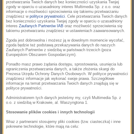
przetwarzania Twoich danych bez konieczności uzyskania Twojej
zgody w oparciu o uzasadniony interes Multimedia Sp. z o.o. oraz
informacje o możliwości sprzeciwienia się takiemu przetwarzaniu
znajdziesz w
polityce prywatności
. Cele przetwarzania Twoich danych
bez konieczności uzyskania Twojej zgody w oparciu o uzasadniony
interes
Zaufanych Partnerów IAB
oraz możliwość sprzeciwienia się
takiemu przetwarzaniu znajdziesz w ustawieniach zaawansowanych.
Julia Suryś i Michał Czernecki. Fot. AKPA
Zgoda jest dobrowolna i możesz ją w dowolnym momencie wycofać,
zgoda będzie też podstawą przekazywania danych do naszych
„Taniec z gwiazdami 17”.
Michał
Zaufanych Partnerów z siedzibą w państwach trzecich (poza
Europejskim Obszarem Gospodarczym).
Czernecki
i Julia Suryś jako
Ponadto masz prawo żądania dostępu, sprostowania, usunięcia lub
pierwsza ujawniona para
ograniczenia przetwarzania danych, a także złożenia skargi do
Prezesa Urzędu Ochrony Danych Osobowych. W polityce prywatności
„Taniec z gwiazdami 17” zbliża się wielkimi krokami!
znajdziesz informacje jak wykonać swoje prawa. Szczegółowe
informacje na temat przetwarzania Twoich danych znajdują się w
Pierwszy odcinek najnowszej edycji telewizja Polsat
polityce prywatności.
pokaże w niedzielę: 14 września o godz. 19:55. Kim są
Administratorem tych danych jesteśmy my, czyli Multimedia Sp. z
uczestnicy? Na liście osób biorących udział w show
o.o. z siedzibą w Krakowie, al. Waszyngtona 1.
znaleźli się m.in.:
Barbara Bursztynowicz, Maurycy
Stosowanie plików cookies i innych technologii
Popiel, Lanberry, Marcin Rogacewicz
i wielu innych.
Jakie pary powalczą o Kryształową Kulę? Produkcja
Wraz z partnerami stosujemy pliki cookies (tzw. ciasteczka) i inne
pokrewne technologie, które mają na celu:
powoli odsłania karty, ogłaszając pierwszy z duetów.