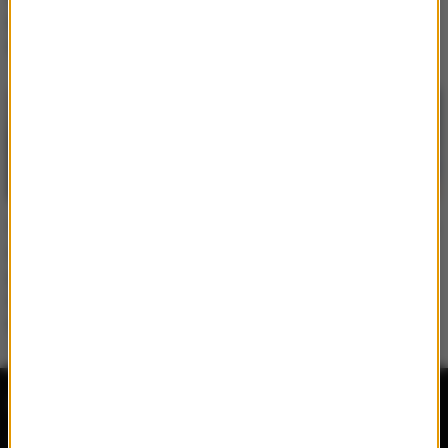
gwiazdami”? Ibisz zabrał
Postawiła sprawę jasno
głos
To najtrudniejszy
„Taniec z gwiazdami” bez
odcinek w „Tańcu z
Żudziewicz i Jeschke.
gwiazdami”. Gałązka
Zdradzili powód tej
wskazała: „to był
decyzji
hardcore”
Radio RMF MAXX
Wydarzenia
Aplikacja mobilna
Konkursy