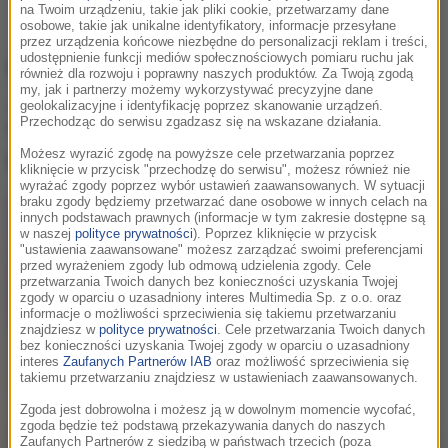
na Twoim urządzeniu, takie jak pliki cookie, przetwarzamy dane
osobowe, takie jak unikalne identyfikatory, informacje przesyłane
przez urządzenia końcowe niezbędne do personalizacji reklam i treści,
udostępnienie funkcji mediów społecznościowych pomiaru ruchu jak
Katarzyna Zillmann wystąpi w 17. edycji
również dla rozwoju i poprawny naszych produktów. Za Twoją zgodą
my, jak i partnerzy możemy wykorzystywać precyzyjne dane
„Tańca z gwiazdami”. Czego obawia się
geolokalizacyjne i identyfikację poprzez skanowanie urządzeń.
Przechodząc do serwisu zgadzasz się na wskazane działania.
wioślarka w związku z udziałem w
programie? Jej odpowiedź was zaskoczy.
Możesz wyrazić zgodę na powyższe cele przetwarzania poprzez
kliknięcie w przycisk "przechodzę do serwisu", możesz również nie
wyrażać zgody poprzez wybór ustawień zaawansowanych. W sytuacji
braku zgody będziemy przetwarzać dane osobowe w innych celach na
innych podstawach prawnych (informacje w tym zakresie dostępne są
w naszej
polityce prywatności
). Poprzez kliknięcie w przycisk
"ustawienia zaawansowane" możesz zarządzać swoimi preferencjami
przed wyrażeniem zgody lub odmową udzielenia zgody. Cele
przetwarzania Twoich danych bez konieczności uzyskania Twojej
zgody w oparciu o uzasadniony interes Multimedia Sp. z o.o. oraz
informacje o możliwości sprzeciwienia się takiemu przetwarzaniu
znajdziesz w
polityce prywatności
. Cele przetwarzania Twoich danych
bez konieczności uzyskania Twojej zgody w oparciu o uzasadniony
interes
Zaufanych Partnerów IAB
oraz możliwość sprzeciwienia się
takiemu przetwarzaniu znajdziesz w ustawieniach zaawansowanych.
Zgoda jest dobrowolna i możesz ją w dowolnym momencie wycofać,
zgoda będzie też podstawą przekazywania danych do naszych
Zaufanych Partnerów z siedzibą w państwach trzecich (poza