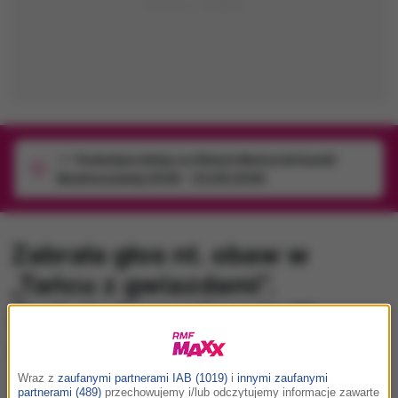
1/1
Podwójne bilety na Silesia Memoriał Kamili
Skolimowskiej 2026 - 23.08.2026
Zabrała głos nt. obaw w
„Tańcu z gwiazdami”.
Zaskakująca odpowiedź
poniedziałek, 11 sierpnia 2025 (12:37)
•
Anna Helit
Wraz z
zaufanymi partnerami IAB (1019)
i
innymi zaufanymi
partnerami (489)
przechowujemy i/lub odczytujemy informacje zawarte