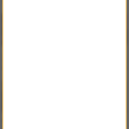
się zgodził
słowa
„Taniec z gwiazdami”.
Kayah weźmie udział w
Tomasz Wygoda w jury
„Tańcu z gwiazdami”? Nie
w 19. edycji?
ma już cienia wątpliwości
Kim są uczestnicy 19.
Magda Gessler zapytana
edycji „Tańca z
o udział w „TzG”.