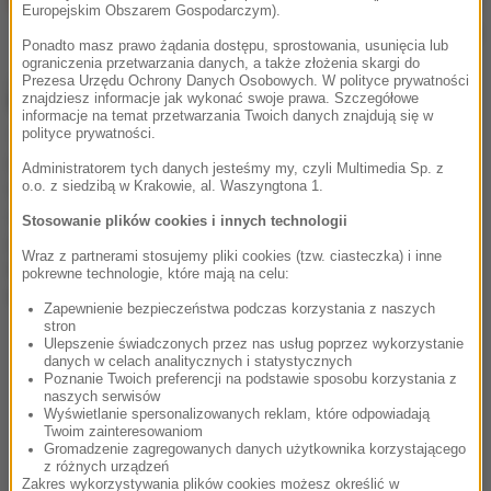
Europejskim Obszarem Gospodarczym).
fot. AKPA/Gałązka
Ponadto masz prawo żądania dostępu, sprostowania, usunięcia lub
ograniczenia przetwarzania danych, a także złożenia skargi do
„Taniec z gwiazdami”. Czego obawia się
Prezesa Urzędu Ochrony Danych Osobowych. W polityce prywatności
Katarzyna Zillmann?
znajdziesz informacje jak wykonać swoje prawa. Szczegółowe
informacje na temat przetwarzania Twoich danych znajdują się w
polityce prywatności.
17. edycja „Tańca z gwiazdami” zbliża się wielkimi
krokami. Uczestnicy jeszcze nie rozpoczęli oficjalnych
Administratorem tych danych jesteśmy my, czyli Multimedia Sp. z
o.o. z siedzibą w Krakowie, al. Waszyngtona 1.
treningów, jednak już teraz otwarcie mówią o swoich
obawach.
Katarzyna Zillmann
wprost przyznaje, że w
Stosowanie plików cookies i innych technologii
jej przypadku jest inaczej.
Na ten moment niczym się
Wraz z partnerami stosujemy pliki cookies (tzw. ciasteczka) i inne
nie stresuje, ale nie wyklucza, że przyjdzie taki
pokrewne technologie, które mają na celu:
moment.
Zapewnienie bezpieczeństwa podczas korzystania z naszych
stron
Ulepszenie świadczonych przez nas usług poprzez wykorzystanie
Nie mam jakichś szczególnych obaw,
danych w celach analitycznych i statystycznych
Poznanie Twoich preferencji na podstawie sposobu korzystania z
naprawdę. Już któreś pytanie słyszę z tymi
naszych serwisów
Wyświetlanie spersonalizowanych reklam, które odpowiadają
obawami i myślę... o co wam chodzi z tymi
Twoim zainteresowaniom
obawami? Idziemy na żywioł. Nie trenuję jakoś
Gromadzenie zagregowanych danych użytkownika korzystającego
z różnych urządzeń
za bardzo przed startem oficjalnych treningów
Zakres wykorzystywania plików cookies możesz określić w