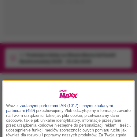
1/1
Podwójne bilety na Silesia Memoriał Kamili
Skolimowskiej 2026 - 23.08.2026
disco-polo
, tag:
Wraz z
zaufanymi partnerami IAB (1017)
i
innymi zaufanymi
partnerami (489)
przechowujemy i/lub odczytujemy informacje zawarte
1
2
3
na Twoim urządzeniu, takie jak pliki cookie, przetwarzamy dane
osobowe, takie jak unikalne identyfikatory, informacje przesyłane
przez urządzenia końcowe niezbędne do personalizacji reklam i treści,
udostępnienie funkcji mediów społecznościowych pomiaru ruchu jak
również dla rozwoju i poprawny naszych produktów. Za Twoją zgodą