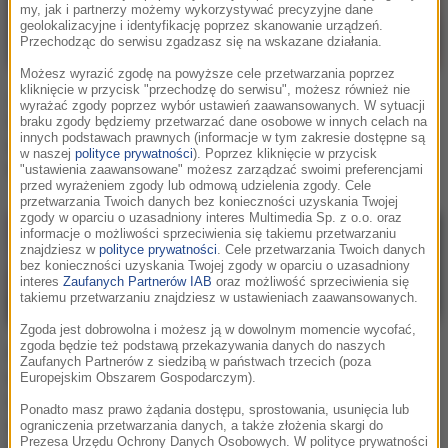
my, jak i partnerzy możemy wykorzystywać precyzyjne dane
geolokalizacyjne i identyfikację poprzez skanowanie urządzeń.
Przechodząc do serwisu zgadzasz się na wskazane działania.
Możesz wyrazić zgodę na powyższe cele przetwarzania poprzez
kliknięcie w przycisk "przechodzę do serwisu", możesz również nie
Już jest nowy teledysk
Gusta muzyczne
wyrażać zgody poprzez wybór ustawień zaawansowanych. W sytuacji
Zenka Martyniuka. "Król
Polaków... Kto jakich
braku zgody będziemy przetwarzać dane osobowe w innych celach na
innych podstawach prawnych (informacje w tym zakresie dostępne są
disco-polo" nie zwalnia
utworów słucha? Jest
w naszej
polityce prywatności
). Poprzez kliknięcie w przycisk
tempa!
konkretna "reguła"
"ustawienia zaawansowane" możesz zarządzać swoimi preferencjami
przed wyrażeniem zgody lub odmową udzielenia zgody. Cele
przetwarzania Twoich danych bez konieczności uzyskania Twojej
zgody w oparciu o uzasadniony interes Multimedia Sp. z o.o. oraz
informacje o możliwości sprzeciwienia się takiemu przetwarzaniu
znajdziesz w
polityce prywatności
. Cele przetwarzania Twoich danych
bez konieczności uzyskania Twojej zgody w oparciu o uzasadniony
interes
Zaufanych Partnerów IAB
oraz możliwość sprzeciwienia się
takiemu przetwarzaniu znajdziesz w ustawieniach zaawansowanych.
Zgoda jest dobrowolna i możesz ją w dowolnym momencie wycofać,
zgoda będzie też podstawą przekazywania danych do naszych
Gwiazdor disco polo
Nie żyje wokalista disco
Zaufanych Partnerów z siedzibą w państwach trzecich (poza
wziął ślub. Luka Rosi
polo. Sprawę śmierci 35-
Europejskim Obszarem Gospodarczym).
zaśpiewał na swoim
latka bada prokuratura
Ponadto masz prawo żądania dostępu, sprostowania, usunięcia lub
weselu "Wolność". Ale to
ograniczenia przetwarzania danych, a także złożenia skargi do
Prezesa Urzędu Ochrony Danych Osobowych. W polityce prywatności