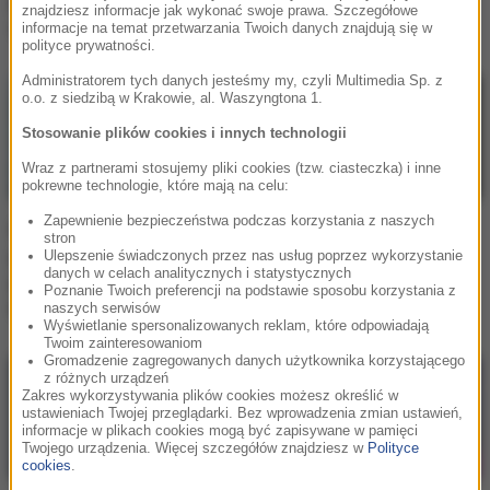
jego babcia skradła
znajdziesz informacje jak wykonać swoje prawa. Szczegółowe
show! [WIDEO]
informacje na temat przetwarzania Twoich danych znajdują się w
polityce prywatności.
Administratorem tych danych jesteśmy my, czyli Multimedia Sp. z
o.o. z siedzibą w Krakowie, al. Waszyngtona 1.
Stosowanie plików cookies i innych technologii
Wraz z partnerami stosujemy pliki cookies (tzw. ciasteczka) i inne
pokrewne technologie, które mają na celu:
Zapewnienie bezpieczeństwa podczas korzystania z naszych
Nie żyje gwiazdor disco
Nie żyje muzyk
stron
polo. Dramat rozegrał się
popularnej grupy disco
Ulepszenie świadczonych przez nas usług poprzez wykorzystanie
danych w celach analitycznych i statystycznych
podczas wieczoru
polo. Miał 54 lata
Poznanie Twoich preferencji na podstawie sposobu korzystania z
kawalerskiego
naszych serwisów
Wyświetlanie spersonalizowanych reklam, które odpowiadają
Twoim zainteresowaniom
Gromadzenie zagregowanych danych użytkownika korzystającego
z różnych urządzeń
Zakres wykorzystywania plików cookies możesz określić w
ustawieniach Twojej przeglądarki. Bez wprowadzenia zmian ustawień,
informacje w plikach cookies mogą być zapisywane w pamięci
Twojego urządzenia. Więcej szczegółów znajdziesz w
Polityce
cookies
.