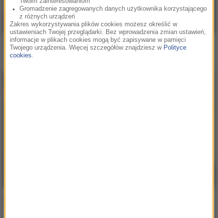
Twoim zainteresowaniom
Gromadzenie zagregowanych danych użytkownika korzystającego
z różnych urządzeń
Zakres wykorzystywania plików cookies możesz określić w
ustawieniach Twojej przeglądarki. Bez wprowadzenia zmian ustawień,
informacje w plikach cookies mogą być zapisywane w pamięci
Ariana Grande
Twojego urządzenia. Więcej szczegółów znajdziesz w
Polityce
yes, and?
cookies
.
Lady Gaga / Ariana Grande
Rain On Me