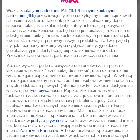
Wraz z
zaufanymi partnerami IAB (1019)
i
innymi zaufanymi
Ariana Grande
partnerami (489)
przechowujemy i/lub odczytujemy informacje zawarte
Hate That I Made You Love Me
na Twoim urządzeniu, takie jak pliki cookie, przetwarzamy dane
osobowe, takie jak unikalne identyfikatory, informacje przesyłane
przez urządzenia końcowe niezbędne do personalizacji reklam i treści,
udostępnienie funkcji mediów społecznościowych pomiaru ruchu jak
również dla rozwoju i poprawny naszych produktów. Za Twoją zgodą
my, jak i partnerzy możemy wykorzystywać precyzyjne dane
geolokalizacyjne i identyfikację poprzez skanowanie urządzeń.
Przechodząc do serwisu zgadzasz się na wskazane działania.
Możesz wyrazić zgodę na powyższe cele przetwarzania poprzez
kliknięcie w przycisk "przechodzę do serwisu", możesz również nie
wyrażać zgody poprzez wybór ustawień zaawansowanych. W sytuacji
braku zgody będziemy przetwarzać dane osobowe w innych celach na
innych podstawach prawnych (informacje w tym zakresie dostępne są
w naszej
polityce prywatności
). Poprzez kliknięcie w przycisk
"ustawienia zaawansowane" możesz zarządzać swoimi preferencjami
przed wyrażeniem zgody lub odmową udzielenia zgody. Cele
przetwarzania Twoich danych bez konieczności uzyskania Twojej
Ariana Grande
zgody w oparciu o uzasadniony interes Multimedia Sp. z o.o. oraz
informacje o możliwości sprzeciwienia się takiemu przetwarzaniu
Twilight Zone
znajdziesz w
polityce prywatności
. Cele przetwarzania Twoich danych
bez konieczności uzyskania Twojej zgody w oparciu o uzasadniony
interes
Zaufanych Partnerów IAB
oraz możliwość sprzeciwienia się
takiemu przetwarzaniu znajdziesz w ustawieniach zaawansowanych.