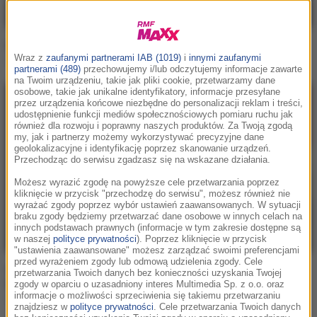
David Guetta / Third Party / John Martin
Wraz z
zaufanymi partnerami IAB (1019)
i
innymi zaufanymi
Human
partnerami (489)
przechowujemy i/lub odczytujemy informacje zawarte
na Twoim urządzeniu, takie jak pliki cookie, przetwarzamy dane
osobowe, takie jak unikalne identyfikatory, informacje przesyłane
przez urządzenia końcowe niezbędne do personalizacji reklam i treści,
udostępnienie funkcji mediów społecznościowych pomiaru ruchu jak
również dla rozwoju i poprawny naszych produktów. Za Twoją zgodą
my, jak i partnerzy możemy wykorzystywać precyzyjne dane
geolokalizacyjne i identyfikację poprzez skanowanie urządzeń.
Przechodząc do serwisu zgadzasz się na wskazane działania.
Możesz wyrazić zgodę na powyższe cele przetwarzania poprzez
kliknięcie w przycisk "przechodzę do serwisu", możesz również nie
wyrażać zgody poprzez wybór ustawień zaawansowanych. W sytuacji
braku zgody będziemy przetwarzać dane osobowe w innych celach na
innych podstawach prawnych (informacje w tym zakresie dostępne są
w naszej
polityce prywatności
). Poprzez kliknięcie w przycisk
"ustawienia zaawansowane" możesz zarządzać swoimi preferencjami
przed wyrażeniem zgody lub odmową udzielenia zgody. Cele
HUGEL / David Guetta / French Montana / Aidan
przetwarzania Twoich danych bez konieczności uzyskania Twojej
Martin
zgody w oparciu o uzasadniony interes Multimedia Sp. z o.o. oraz
informacje o możliwości sprzeciwienia się takiemu przetwarzaniu
Shine
znajdziesz w
polityce prywatności
. Cele przetwarzania Twoich danych