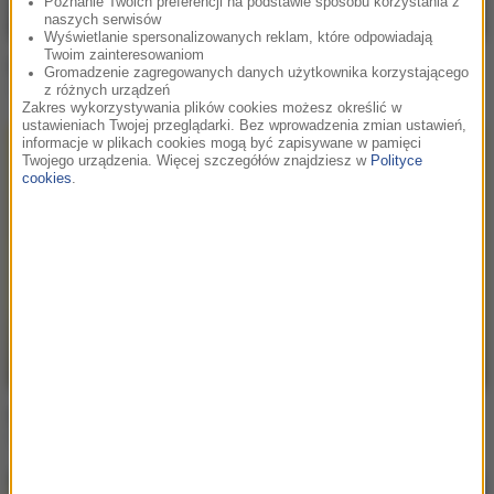
Poznanie Twoich preferencji na podstawie sposobu korzystania z
naszych serwisów
Wyświetlanie spersonalizowanych reklam, które odpowiadają
Twoim zainteresowaniom
Ed Sheeran
Gromadzenie zagregowanych danych użytkownika korzystającego
Azizam
z różnych urządzeń
Zakres wykorzystywania plików cookies możesz określić w
ustawieniach Twojej przeglądarki. Bez wprowadzenia zmian ustawień,
informacje w plikach cookies mogą być zapisywane w pamięci
Twojego urządzenia. Więcej szczegółów znajdziesz w
Polityce
cookies
.
Ed Sheeran
Eyes Closed