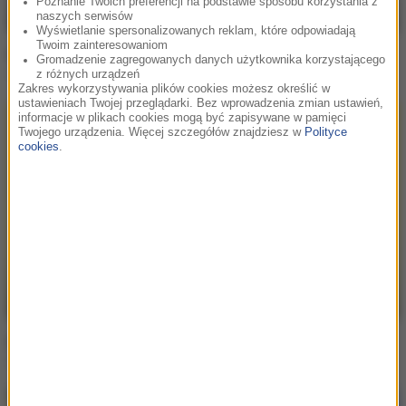
Poznanie Twoich preferencji na podstawie sposobu korzystania z
naszych serwisów
Wyświetlanie spersonalizowanych reklam, które odpowiadają
Twoim zainteresowaniom
Ed Sheeran
Gromadzenie zagregowanych danych użytkownika korzystającego
Azizam
z różnych urządzeń
Zakres wykorzystywania plików cookies możesz określić w
ustawieniach Twojej przeglądarki. Bez wprowadzenia zmian ustawień,
informacje w plikach cookies mogą być zapisywane w pamięci
Twojego urządzenia. Więcej szczegółów znajdziesz w
Polityce
cookies
.
Ed Sheeran
Eyes Closed