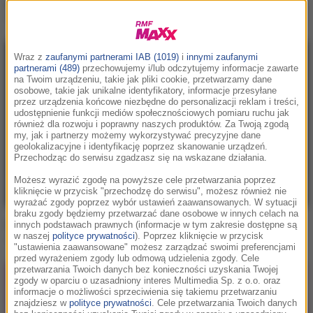
Martin Garrix / Ed Sheeran
Repeat It
Wraz z
zaufanymi partnerami IAB (1019)
i
innymi zaufanymi
partnerami (489)
przechowujemy i/lub odczytujemy informacje zawarte
na Twoim urządzeniu, takie jak pliki cookie, przetwarzamy dane
osobowe, takie jak unikalne identyfikatory, informacje przesyłane
przez urządzenia końcowe niezbędne do personalizacji reklam i treści,
udostępnienie funkcji mediów społecznościowych pomiaru ruchu jak
również dla rozwoju i poprawny naszych produktów. Za Twoją zgodą
my, jak i partnerzy możemy wykorzystywać precyzyjne dane
geolokalizacyjne i identyfikację poprzez skanowanie urządzeń.
Przechodząc do serwisu zgadzasz się na wskazane działania.
Możesz wyrazić zgodę na powyższe cele przetwarzania poprzez
kliknięcie w przycisk "przechodzę do serwisu", możesz również nie
wyrażać zgody poprzez wybór ustawień zaawansowanych. W sytuacji
braku zgody będziemy przetwarzać dane osobowe w innych celach na
LATWOGANG / Ed Sheeran
innych podstawach prawnych (informacje w tym zakresie dostępne są
w naszej
polityce prywatności
). Poprzez kliknięcie w przycisk
Azizam (feat. Ed Sheeran)
"ustawienia zaawansowane" możesz zarządzać swoimi preferencjami
przed wyrażeniem zgody lub odmową udzielenia zgody. Cele
przetwarzania Twoich danych bez konieczności uzyskania Twojej
zgody w oparciu o uzasadniony interes Multimedia Sp. z o.o. oraz
informacje o możliwości sprzeciwienia się takiemu przetwarzaniu
znajdziesz w
polityce prywatności
. Cele przetwarzania Twoich danych