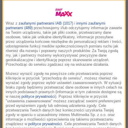
Jason Derulo / Melody / DJ Goja
Mi Chico
Wraz z
zaufanymi partnerami IAB (1017)
i
innymi zaufanymi
partnerami (489)
przechowujemy i/lub odczytujemy informacje zawarte
na Twoim urządzeniu, takie jak pliki cookie, przetwarzamy dane
osobowe, takie jak unikalne identyfikatory, informacje przesyłane
przez urządzenia końcowe niezbędne do personalizacji reklam i treści,
udostępnienie funkcji mediów społecznościowych pomiaru ruchu jak
również dla rozwoju i poprawny naszych produktów. Za Twoją zgodą
my, jak i partnerzy możemy wykorzystywać precyzyjne dane
geolokalizacyjne i identyfikację poprzez skanowanie urządzeń.
Przechodząc do serwisu zgadzasz się na wskazane działania.
Możesz wyrazić zgodę na powyższe cele przetwarzania poprzez
kliknięcie w przycisk "przechodzę do serwisu", możesz również nie
wyrażać zgody poprzez wybór ustawień zaawansowanych. W sytuacji
braku zgody będziemy przetwarzać dane osobowe w innych celach na
Jax Jones / Joel Corry / Jason Derulo
innych podstawach prawnych (informacje w tym zakresie dostępne są
w naszej
polityce prywatności
). Poprzez kliknięcie w przycisk
Tonight
"ustawienia zaawansowane" możesz zarządzać swoimi preferencjami
przed wyrażeniem zgody lub odmową udzielenia zgody. Cele
przetwarzania Twoich danych bez konieczności uzyskania Twojej
zgody w oparciu o uzasadniony interes Multimedia Sp. z o.o. oraz
informacje o możliwości sprzeciwienia się takiemu przetwarzaniu
znajdziesz w
polityce prywatności
. Cele przetwarzania Twoich danych