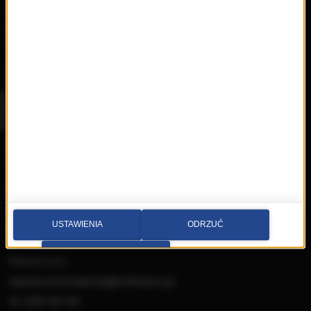
Nowości
Artyści
Hop Bęc
Kontakt
Wybierz miasto
Multimedia sp. z o.o.
al. Waszyngtona 1, Kraków
Redakcja:
krakow@rmfmaxx.pl
USTAWIENIA
ODRZUĆ
fax: 12 662 24 76
PRZEJDŹ DO SERWISU
Newsroom:
newsroom.krakow@rmfmaxx.pl
12 200 05 00