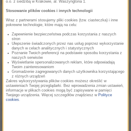
o.o. z siedzibą w Krakowie, al. Waszyngtona 1.
Stosowanie plików cookies i innych technologii
Od dzisiaj "Kids"
OneRepublic w RMF
Wraz z partnerami stosujemy pliki cookies (tzw. ciasteczka) i inne
pokrewne technologie, które mają na celu:
MAXXX!
Zapewnienie bezpieczeństwa podczas korzystania z naszych
stron
Ulepszenie świadczonych przez nas usług poprzez wykorzystanie
danych w celach analitycznych i statystycznych
OneRepublic
w
RMF Extra
Poznanie Twoich preferencji na podstawie sposobu korzystania z
naszych serwisów
Wyświetlanie spersonalizowanych reklam, które odpowiadają
Twoim zainteresowaniom
Gromadzenie zagregowanych danych użytkownika korzystającego
z różnych urządzeń
Zakres wykorzystywania plików cookies możesz określić w
ustawieniach Twojej przeglądarki. Bez wprowadzenia zmian ustawień,
informacje w plikach cookies mogą być zapisywane w pamięci
Twojego urządzenia. Więcej szczegółów znajdziesz w
Polityce
cookies
.
RMF Extra: Premiera w
RMF Extra: To pierwszy
RMF FM: OneRepublic i
taki koncert
"Runaway". Jest
OneRepublic! "Jesteśmy
potencjał na wakacyjny
na kwarantannie, ale
hit?
wciąż dla was gramy"