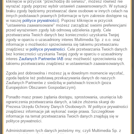
kliknięcie w przycisk "przechodzę do serwisu", możesz również nie
wyrażać zgody poprzez wybór ustawień zaawansowanych. W sytuacji
OneRepublic wystąpi w
OneRepublic, SeeB – Rich
braku zgody będziemy przetwarzać dane osobowe w innych celach na
Polsce! Zespół zagra
Love. Premiera w RMF
innych podstawach prawnych (informacje w tym zakresie dostępne są
w naszej
polityce prywatności
). Poprzez kliknięcie w przycisk
koncert w Krakowie
MAXXX!
"ustawienia zaawansowane" możesz zarządzać swoimi preferencjami
przed wyrażeniem zgody lub odmową udzielenia zgody. Cele
przetwarzania Twoich danych bez konieczności uzyskania Twojej
zgody w oparciu o uzasadniony interes Multimedia Sp. z o.o. oraz
informacje o możliwości sprzeciwienia się takiemu przetwarzaniu
znajdziesz w
polityce prywatności
. Cele przetwarzania Twoich danych
bez konieczności uzyskania Twojej zgody w oparciu o uzasadniony
interes
Zaufanych Partnerów IAB
oraz możliwość sprzeciwienia się
takiemu przetwarzaniu znajdziesz w ustawieniach zaawansowanych.
Zgoda jest dobrowolna i możesz ją w dowolnym momencie wycofać,
OneRepublic – No
Nie uwierzysz! Te
zgoda będzie też podstawą przekazywania danych do naszych
Zaufanych Partnerów z siedzibą w państwach trzecich (poza
Vacancy. Premiera dziś w
kawałki mają już 10 lat!
Europejskim Obszarem Gospodarczym).
RMF MAXXX!
Ponadto masz prawo żądania dostępu, sprostowania, usunięcia lub
ograniczenia przetwarzania danych, a także złożenia skargi do
Prezesa Urzędu Ochrony Danych Osobowych. W polityce prywatności
znajdziesz informacje jak wykonać swoje prawa. Szczegółowe
informacje na temat przetwarzania Twoich danych znajdują się w
polityce prywatności.
Administratorem tych danych jesteśmy my, czyli Multimedia Sp. z