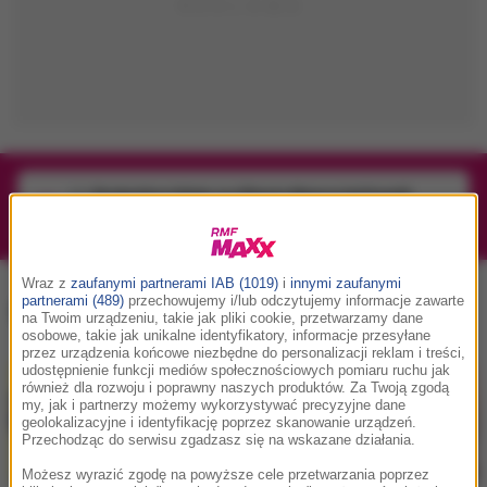
1/1
Podwójne bilety na Silesia Memoriał Kamili
Skolimowskiej 2026 - 23.08.2026
Wraz z
zaufanymi partnerami IAB (1019)
i
innymi zaufanymi
OneRepublic
, tag:
partnerami (489)
przechowujemy i/lub odczytujemy informacje zawarte
na Twoim urządzeniu, takie jak pliki cookie, przetwarzamy dane
osobowe, takie jak unikalne identyfikatory, informacje przesyłane
przez urządzenia końcowe niezbędne do personalizacji reklam i treści,
udostępnienie funkcji mediów społecznościowych pomiaru ruchu jak
również dla rozwoju i poprawny naszych produktów. Za Twoją zgodą
my, jak i partnerzy możemy wykorzystywać precyzyjne dane
geolokalizacyjne i identyfikację poprzez skanowanie urządzeń.
Przechodząc do serwisu zgadzasz się na wskazane działania.
Możesz wyrazić zgodę na powyższe cele przetwarzania poprzez