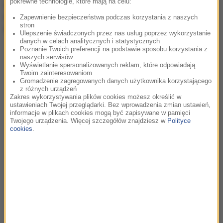
pokrewne technologie, które mają na celu:
Łapanowski, Patryk Pniewski, Kamil Mokrzycki,
Mariusz Kałamaga, Krzysztof Gojdź, Czadoman oraz
Zapewnienie bezpieczeństwa podczas korzystania z naszych
stron
Rafał Jonkisz.
Ulepszenie świadczonych przez nas usług poprzez wykorzystanie
danych w celach analitycznych i statystycznych
Poznanie Twoich preferencji na podstawie sposobu korzystania z
naszych serwisów
Wyświetlanie spersonalizowanych reklam, które odpowiadają
Twoim zainteresowaniom
Gromadzenie zagregowanych danych użytkownika korzystającego
z różnych urządzeń
Zakres wykorzystywania plików cookies możesz określić w
ustawieniach Twojej przeglądarki. Bez wprowadzenia zmian ustawień,
informacje w plikach cookies mogą być zapisywane w pamięci
Twojego urządzenia. Więcej szczegółów znajdziesz w
Polityce
cookies
.
Wyswietl ten post na Instagramie.