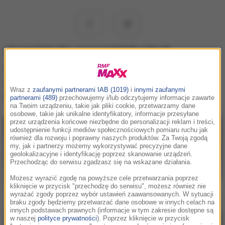
Uczestniczka poprzednich edycji
programu „Taniec z gwiazdami” przekazała
radosne wieści. Pochwaliła się bowiem, że
Wraz z
zaufanymi partnerami IAB (1019)
i
innymi zaufanymi
jest w ciąży!
partnerami (489)
przechowujemy i/lub odczytujemy informacje zawarte
na Twoim urządzeniu, takie jak pliki cookie, przetwarzamy dane
osobowe, takie jak unikalne identyfikatory, informacje przesyłane
przez urządzenia końcowe niezbędne do personalizacji reklam i treści,
udostępnienie funkcji mediów społecznościowych pomiaru ruchu jak
również dla rozwoju i poprawny naszych produktów. Za Twoją zgodą
my, jak i partnerzy możemy wykorzystywać precyzyjne dane
geolokalizacyjne i identyfikację poprzez skanowanie urządzeń.
Przechodząc do serwisu zgadzasz się na wskazane działania.
Możesz wyrazić zgodę na powyższe cele przetwarzania poprzez
kliknięcie w przycisk "przechodzę do serwisu", możesz również nie
wyrażać zgody poprzez wybór ustawień zaawansowanych. W sytuacji
braku zgody będziemy przetwarzać dane osobowe w innych celach na
innych podstawach prawnych (informacje w tym zakresie dostępne są
w naszej
polityce prywatności
). Poprzez kliknięcie w przycisk