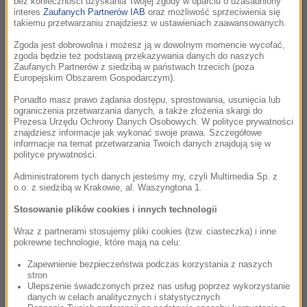
bez konieczności uzyskania Twojej zgody w oparciu o uzasadniony
interes
Zaufanych Partnerów IAB
oraz możliwość sprzeciwienia się
Wiktor Dyduła w szczerej
takiemu przetwarzaniu znajdziesz w ustawieniach zaawansowanych.
rozmowie o muzyce,
koncertowych emocjach i miłości,
Zgoda jest dobrowolna i możesz ją w dowolnym momencie wycofać,
która daje siłę do działania.
zgoda będzie też podstawą przekazywania danych do naszych
Zaufanych Partnerów z siedzibą w państwach trzecich (poza
Artysta opowiada też o
Europejskim Obszarem Gospodarczym).
kontraście między sceną, a
codziennością, nominacji do
Ponadto masz prawo żądania dostępu, sprostowania, usunięcia lub
ograniczenia przetwarzania danych, a także złożenia skargi do
Fryde…
Prezesa Urzędu Ochrony Danych Osobowych. W polityce prywatności
znajdziesz informacje jak wykonać swoje prawa. Szczegółowe
informacje na temat przetwarzania Twoich danych znajdują się w
Babie lato 2026: Natalia
38:54
polityce prywatności.
Grosiak, Bela i Kathia.
Administratorem tych danych jesteśmy my, czyli Multimedia Sp. z
o.o. z siedzibą w Krakowie, al. Waszyngtona 1.
Twarze i głosy Babiego lata 2026,
właśnie zostały odkryte. W tym
Stosowanie plików cookies i innych technologii
roku projekt tworzą Natalia
Wraz z partnerami stosujemy pliki cookies (tzw. ciasteczka) i inne
Grosiak, Bela i Kathia. Trzy
pokrewne technologie, które mają na celu:
wspaniałe wokalistki opowiedziały
o zakulisowych historiach
Zapewnienie bezpieczeństwa podczas korzystania z naszych
wspólnej…
stron
Ulepszenie świadczonych przez nas usług poprzez wykorzystanie
danych w celach analitycznych i statystycznych